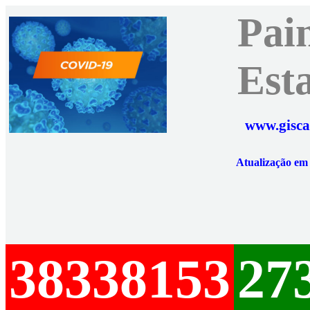
Pai
Est
www.gisca
Atualização e
38338153
27