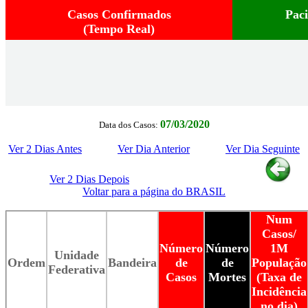
Casos Confirmados
Pac
(Tempo Real)
07/03/2020
Data dos Casos:
Ver 2 Dias Antes
Ver Dia Anterior
Ver Dia Seguinte
Ver 2 Dias Depois
Voltar para a página do BRASIL
Num
Casos/
Número
Número
1M
Unidade
Ordem
Bandeira
de
de
População
Federativa
Casos
Mortes
(Taxa de
Incidência
no dia)