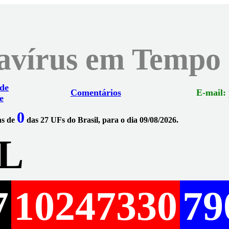
navírus em Tempo
 de
Comentários
E-mail:
e
0
ns de
das 27 UFs do Brasil, para o dia 09/08/2026.
L
7
10247330
79