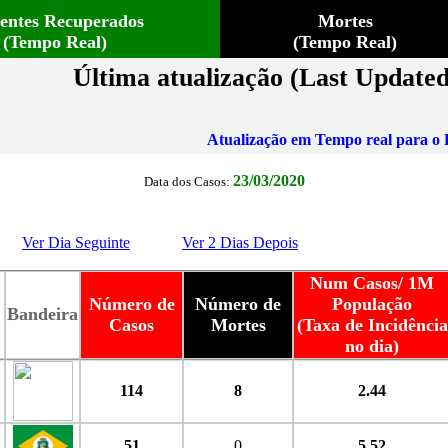
ientes Recuperados
Mortes
(Tempo Real)
(Tempo Real)
Última atualização (Last Updated
Atualização em Tempo real para o B
23/03/2020
Data dos Casos:
Ver Dia Seguinte
Ver 2 Dias Depois
Num Casos/ 1M
Número de
Número de
População
Bandeira
Casos
Mortes
(Taxa de Incidência
no dia)
114
8
2.44
51
0
5.52