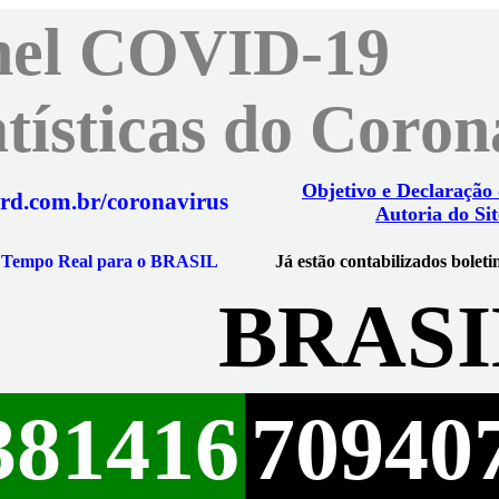
nel COVID-19
atísticas do Coro
Objetivo e Declaração
rd.com.br/coronavirus
Autoria do Sit
m Tempo Real para o BRASIL
Já estão contabilizados boleti
BRASI
381416
70940