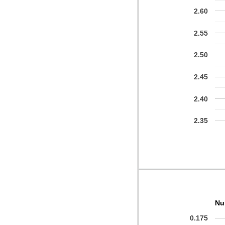
2.60
2.55
2.50
2.45
2.40
2.35
Nu
0.175