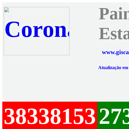
Pai
Est
www.gisca
Atualização e
38338153
27