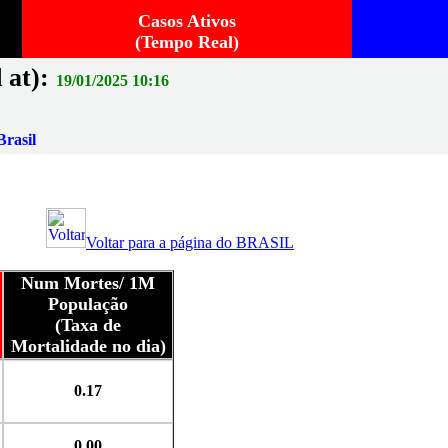
Casos Ativos
(Tempo Real)
 at):
19/01/2025 10:16
rasil
Voltar para a página do BRASIL
Num Mortes/ 1M
População
(Taxa de
Mortalidade no dia)
0.17
0.00