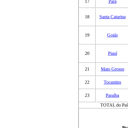
17
Pará
18
Santa Catarina
19
Goiás
20
Piauí
21
Mato Grosso
22
Tocantins
23
Paraíba
TOTAL do Paí
Nu