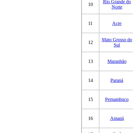
Rio Grande do
10
Norte
11
Acre
Mato Grosso do
12
Sul
13
Maranhão
14
Paraná
15
Pernambuco
16
Amapá