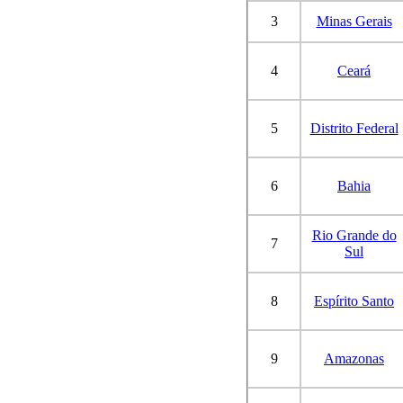
3
Minas Gerais
4
Ceará
5
Distrito Federal
6
Bahia
Rio Grande do
7
Sul
8
Espírito Santo
9
Amazonas