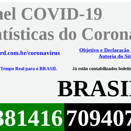
nel COVID-19
atísticas do Coro
Objetivo e Declaração
rd.com.br/coronavirus
Autoria do Sit
m Tempo Real para o BRASIL
Já estão contabilizados boleti
BRASI
381416
70940