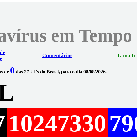
navírus em Tempo
 de
Comentários
E-mail:
e
0
ns de
das 27 UFs do Brasil, para o dia 08/08/2026.
L
7
10247330
79