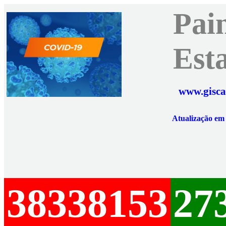
Pai
Est
www.gisca
Atualização e
38338153
27