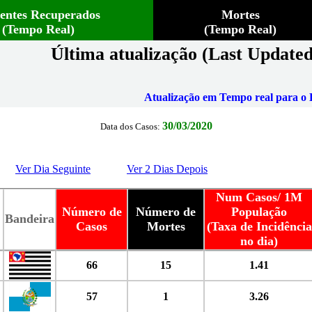
ientes Recuperados
Mortes
(Tempo Real)
(Tempo Real)
Última atualização (Last Updated
Atualização em Tempo real para o B
30/03/2020
Data dos Casos:
Ver Dia Seguinte
Ver 2 Dias Depois
Num Casos/ 1M
Número de
Número de
População
Bandeira
Casos
Mortes
(Taxa de Incidência
no dia)
66
15
1.41
57
1
3.26