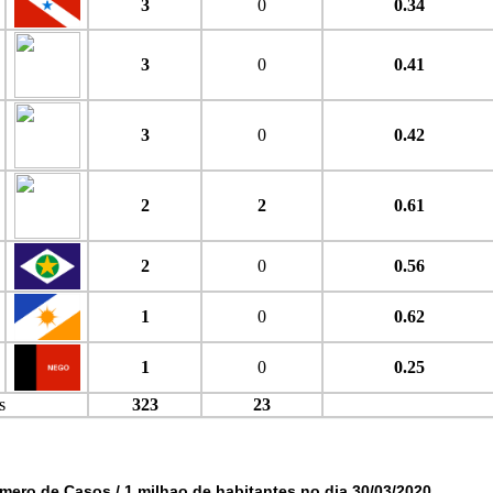
3
0
0.34
3
0
0.41
3
0
0.42
2
2
0.61
2
0
0.56
1
0
0.62
1
0
0.25
s
323
23
mero de Casos / 1 milhao de habitantes no dia 30/03/2020