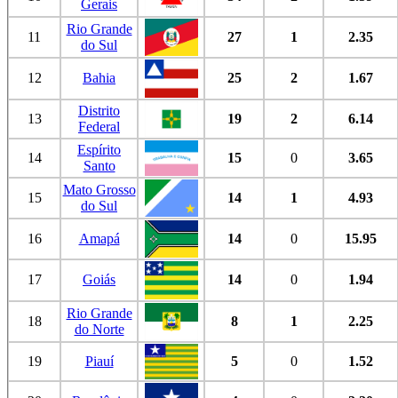
Gerais
Rio Grande
11
27
1
2.35
do Sul
12
Bahia
25
2
1.67
Distrito
13
19
2
6.14
Federal
Espírito
14
15
0
3.65
Santo
Mato Grosso
15
14
1
4.93
do Sul
16
Amapá
14
0
15.95
17
Goiás
14
0
1.94
Rio Grande
18
8
1
2.25
do Norte
19
Piauí
5
0
1.52