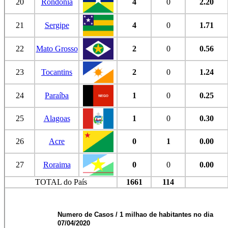
20
Rondônia
4
0
2.20
21
Sergipe
4
0
1.71
22
Mato Grosso
2
0
0.56
23
Tocantins
2
0
1.24
24
Paraíba
1
0
0.25
25
Alagoas
1
0
0.30
26
Acre
0
1
0.00
27
Roraima
0
0
0.00
TOTAL do País
1661
114
Numero de Casos / 1 milhao de habitantes no dia
07/04/2020