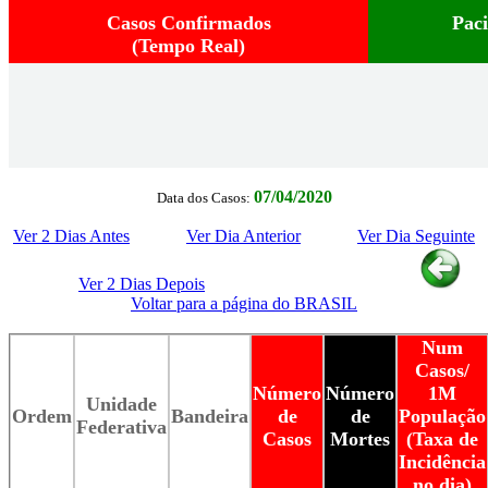
Casos Confirmados
Pac
(Tempo Real)
07/04/2020
Data dos Casos:
Ver 2 Dias Antes
Ver Dia Anterior
Ver Dia Seguinte
Ver 2 Dias Depois
Voltar para a página do BRASIL
Num
Casos/
Número
Número
1M
Unidade
Ordem
Bandeira
de
de
População
Federativa
Casos
Mortes
(Taxa de
Incidência
no dia)