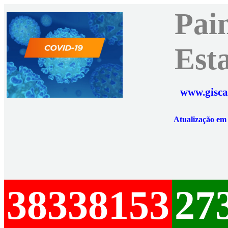
Pai
Est
www.gisca
Atualização e
38338153
27