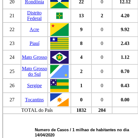
20
Rondônia
22
0
12.12
Distrito
21
13
2
4.20
Federal
22
Acre
9
0
9.92
23
Piauí
8
0
2.43
24
Mato Grosso
4
0
1.12
Mato Grosso
25
2
0
0.70
do Sul
26
Sergipe
1
0
0.43
27
Tocantins
0
0
0.00
TOTAL do País
1832
204
Numero de Casos / 1 milhao de habitantes no dia
14/04/2020