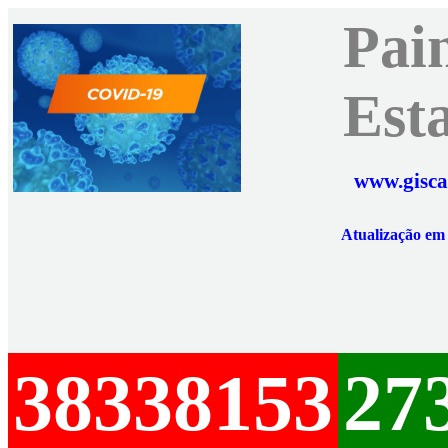
Pai
Est
www.gisca
Atualização e
38338153
27