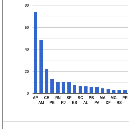
80
60
40
20
0
AP
CE
RN
SP
SC
PB
MA
MG
PR
AM
PE
RJ
ES
AL
PA
DF
RS