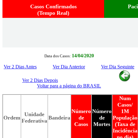
Casos Confirmados
Pac
(Tempo Real)
14/04/2020
Data dos Casos:
Ver 2 Dias Antes
Ver Dia Anterior
Ver Dia Seguinte
Ver 2 Dias Depois
Voltar para a página do BRASIL
Num
Casos/
Número
Número
1M
Unidade
Ordem
Bandeira
de
de
População
Federativa
Casos
Mortes
(Taxa de
Incidência
no dia)