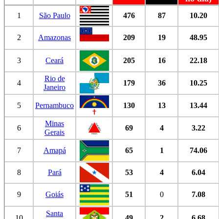
1
São Paulo
476
87
10.20
2
Amazonas
209
19
48.95
3
Ceará
205
16
22.18
Rio de
4
179
36
10.25
Janeiro
5
Pernambuco
130
13
13.44
Minas
6
69
4
3.22
Gerais
7
Amapá
65
1
74.06
8
Pará
53
4
6.04
9
Goiás
51
0
7.08
Santa
10
49
2
6.68