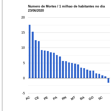
Numero de Mortes / 1 milhao de habitantes no dia
23/06/2020
20
15
10
5
0
-5
SC
AC
PA
BA
PE
MT
CE
RN
GO