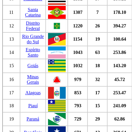
Santa
11
1307
7
178.10
Catarina
Distrito
12
1220
26
394.27
Federal
Rio Grande
13
1154
19
100.64
do Sul
Espírito
14
1043
63
253.86
Santo
15
Goiás
1032
18
143.20
Minas
16
979
32
45.72
Gerais
17
Alagoas
853
17
253.47
18
Piauí
793
15
241.09
19
Paraná
729
29
62.86