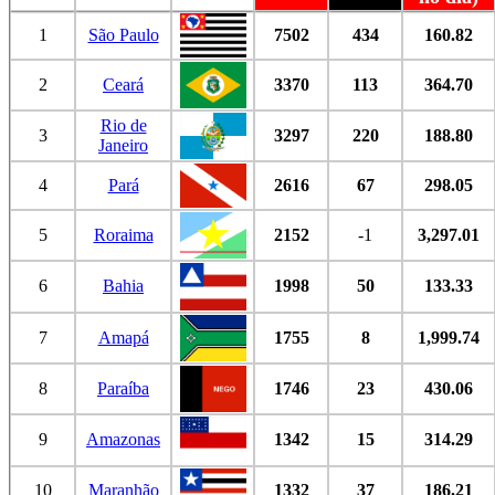
1
São Paulo
7502
434
160.82
2
Ceará
3370
113
364.70
Rio de
3
3297
220
188.80
Janeiro
4
Pará
2616
67
298.05
5
Roraima
2152
-1
3,297.01
6
Bahia
1998
50
133.33
7
Amapá
1755
8
1,999.74
8
Paraíba
1746
23
430.06
9
Amazonas
1342
15
314.29
10
Maranhão
1332
37
186.21