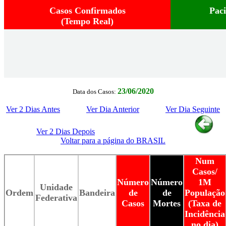
Casos Confirmados
Pac
(Tempo Real)
23/06/2020
Data dos Casos:
Ver 2 Dias Antes
Ver Dia Anterior
Ver Dia Seguinte
Ver 2 Dias Depois
Voltar para a página do BRASIL
Num
Casos/
Número
Número
1M
Unidade
Ordem
Bandeira
de
de
População
Federativa
Casos
Mortes
(Taxa de
Incidência
no dia)