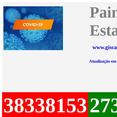
Pai
Est
www.gisca
Atualização e
38338153
27