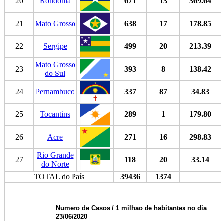
20
Rondônia
671
13
369.64
21
Mato Grosso
638
17
178.85
22
Sergipe
499
20
213.39
Mato Grosso
23
393
8
138.42
do Sul
24
Pernambuco
337
87
34.83
25
Tocantins
289
1
179.80
26
Acre
271
16
298.83
Rio Grande
27
118
20
33.14
do Norte
TOTAL do País
39436
1374
Numero de Casos / 1 milhao de habitantes no dia
23/06/2020