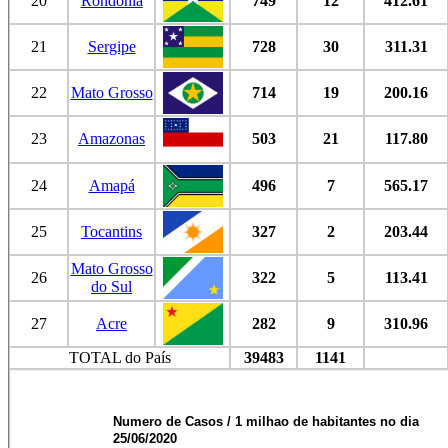
20
Rondônia
749
12
412.61
21
Sergipe
728
30
311.31
22
Mato Grosso
714
19
200.16
23
Amazonas
503
21
117.80
24
Amapá
496
7
565.17
25
Tocantins
327
2
203.44
Mato Grosso
26
322
5
113.41
do Sul
27
Acre
282
9
310.96
TOTAL do País
39483
1141
Numero de Casos / 1 milhao de habitantes no dia
25/06/2020