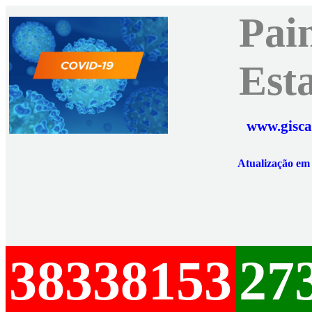
Pai
Est
www.gisca
Atualização e
38338153
27