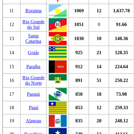
11
Roraima
1069
12
1,637.78
Rio Grande
12
1051
0
91.66
do Sul
Santa
13
1030
10
140.36
Catarina
14
Goiás
925
21
128.35
15
Paraíba
912
14
224.64
Rio Grande
16
891
51
250.22
do Norte
17
Paraná
858
18
73.98
18
Piauí
853
12
259.33
19
Alagoas
835
20
248.12