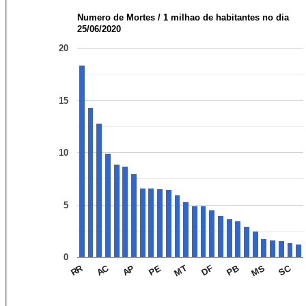
Numero de Mortes / 1 milhao de habitantes no dia
25/06/2020
20
15
10
5
0
SC
AC
RR
MS
PB
DF
MT
PE
AP