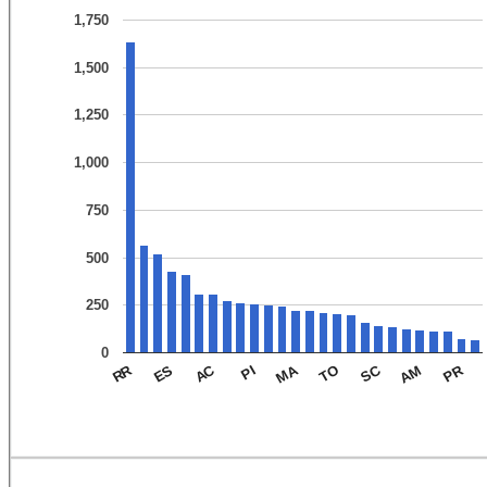
1,750
1,500
1,250
1,000
750
500
250
0
PR
SC
MA
AC
RR
AM
TO
PI
ES