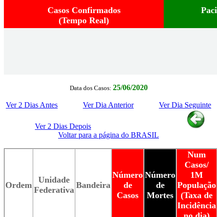
Casos Confirmados
Pac
(Tempo Real)
25/06/2020
Data dos Casos:
Ver 2 Dias Antes
Ver Dia Anterior
Ver Dia Seguinte
Ver 2 Dias Depois
Voltar para a página do BRASIL
Num
Casos/
Número
Número
1M
Unidade
Ordem
Bandeira
de
de
População
Federativa
Casos
Mortes
(Taxa de
Incidência
no dia)