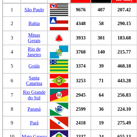
1
São Paulo
9676
407
207.42
2
Bahia
4348
58
290.15
Minas
3
3933
301
183.68
Gerais
Rio de
4
3768
140
215.77
Janeiro
5
Goiás
3374
39
468.18
Santa
6
3253
71
443.28
Catarina
Rio Grande
7
2945
64
256.83
do Sul
8
Paraná
2599
36
224.10
9
Pará
2418
19
275.49
10
Mato Grosso
2337
24
655.13