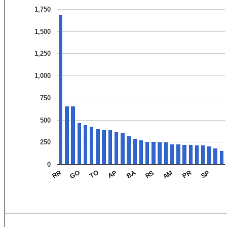
1,750
1,500
1,250
1,000
750
500
250
0
BA
PR
RR
TO
RS
SP
GO
AP
AM