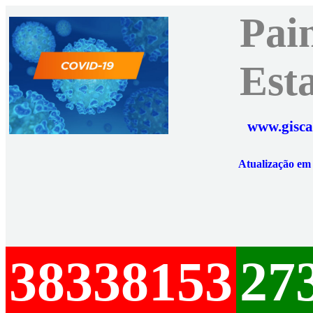
Pai
Est
www.gisca
Atualização e
38338153
27