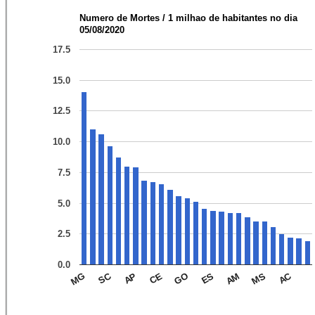
Numero de Mortes / 1 milhao de habitantes no dia
05/08/2020
17.5
15.0
12.5
10.0
7.5
5.0
2.5
0.0
AC
SC
AP
ES
GO
MS
MG
CE
AM