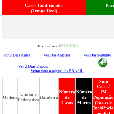
Casos Confirmados
Pac
(Tempo Real)
05/08/2020
Data dos Casos:
Ver 2 Dias Antes
Ver Dia Anterior
Ver Dia Seguinte
Ver 2 Dias Depois
Voltar para a página do BRASIL
Num
Casos/
Número
Número
1M
Unidade
Ordem
Bandeira
de
de
População
Federativa
Casos
Mortes
(Taxa de
Incidência
no dia)