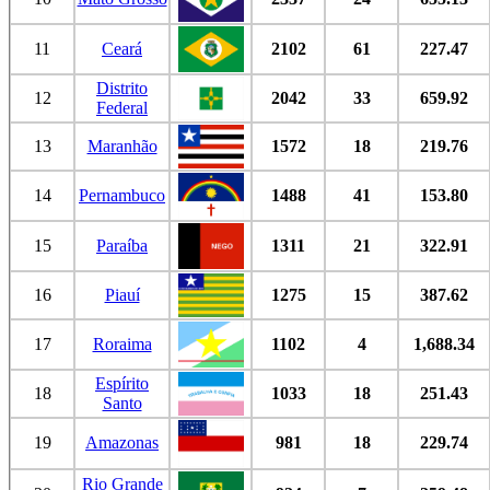
11
Ceará
2102
61
227.47
Distrito
12
2042
33
659.92
Federal
13
Maranhão
1572
18
219.76
14
Pernambuco
1488
41
153.80
15
Paraíba
1311
21
322.91
16
Piauí
1275
15
387.62
17
Roraima
1102
4
1,688.34
Espírito
18
1033
18
251.43
Santo
19
Amazonas
981
18
229.74
Rio Grande