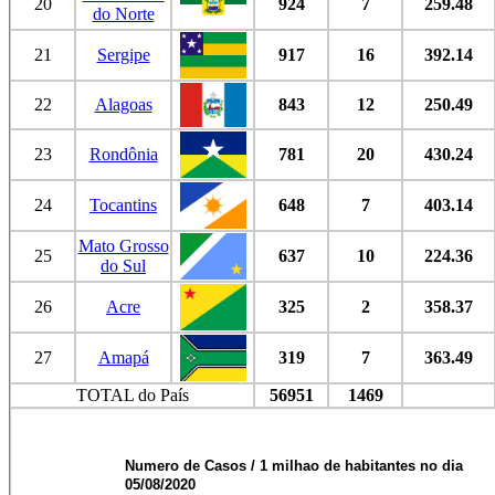
20
924
7
259.48
do Norte
21
Sergipe
917
16
392.14
22
Alagoas
843
12
250.49
23
Rondônia
781
20
430.24
24
Tocantins
648
7
403.14
Mato Grosso
25
637
10
224.36
do Sul
26
Acre
325
2
358.37
27
Amapá
319
7
363.49
TOTAL do País
56951
1469
Numero de Casos / 1 milhao de habitantes no dia
05/08/2020