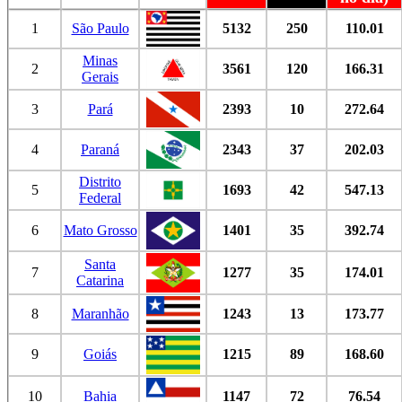
1
São Paulo
5132
250
110.01
Minas
2
3561
120
166.31
Gerais
3
Pará
2393
10
272.64
4
Paraná
2343
37
202.03
Distrito
5
1693
42
547.13
Federal
6
Mato Grosso
1401
35
392.74
Santa
7
1277
35
174.01
Catarina
8
Maranhão
1243
13
173.77
9
Goiás
1215
89
168.60
10
Bahia
1147
72
76.54