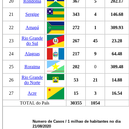
20
Rondônia
367
5
202.17
21
Sergipe
343
4
146.68
22
Amapá
272
1
309.93
Rio Grande
23
267
45
23.28
do Sul
24
Alagoas
217
9
64.48
25
Roraima
202
0
309.48
Rio Grande
26
53
21
14.88
do Norte
27
Acre
15
3
16.54
TOTAL do País
30355
1054
Numero de Casos / 1 milhao de habitantes no dia
21/08/2020