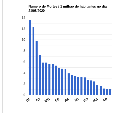
Numero de Mortes / 1 milhao de habitantes no dia
21/08/2020
14
12
10
8
6
4
2
0
MA
AC
AP
RO
RS
ES
MG
RJ
DF