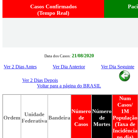
Casos Confirmados
Pac
(Tempo Real)
21/08/2020
Data dos Casos:
Ver 2 Dias Antes
Ver Dia Anterior
Ver Dia Seguinte
Ver 2 Dias Depois
Voltar para a página do BRASIL
Num
Casos/
Número
Número
1M
Unidade
Ordem
Bandeira
de
de
População
Federativa
Casos
Mortes
(Taxa de
Incidência
no dia)