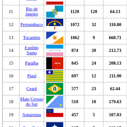
Rio de
11
1120
128
64.13
Janeiro
12
Pernambuco
1072
32
110.80
13
Tocantins
1062
9
660.71
Espírito
14
874
20
212.73
Santo
15
Paraíba
845
24
208.13
16
Piauí
697
12
211.90
17
Ceará
577
23
62.44
Mato Grosso
18
510
10
179.63
do Sul
19
Amazonas
457
5
107.03