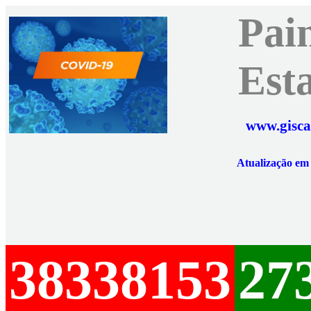
Pai
Est
www.gisca
Atualização e
38338153
27