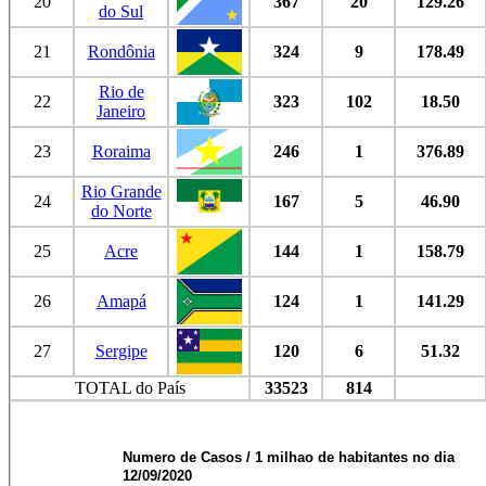
20
367
20
129.26
do Sul
21
Rondônia
324
9
178.49
Rio de
22
323
102
18.50
Janeiro
23
Roraima
246
1
376.89
Rio Grande
24
167
5
46.90
do Norte
25
Acre
144
1
158.79
26
Amapá
124
1
141.29
27
Sergipe
120
6
51.32
TOTAL do País
33523
814
Numero de Casos / 1 milhao de habitantes no dia
12/09/2020