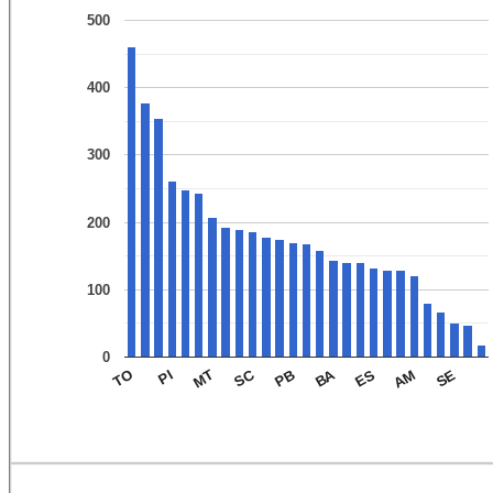
500
400
300
200
100
0
BA
SC
MT
SE
PI
PB
AM
TO
ES