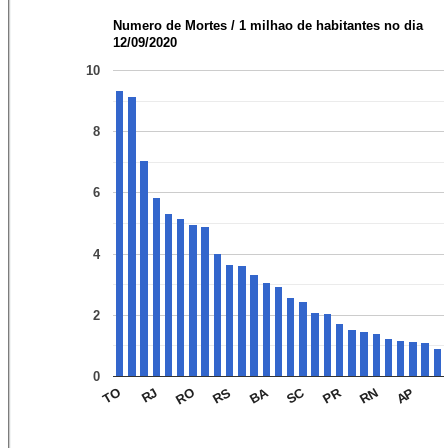
Numero de Mortes / 1 milhao de habitantes no dia
12/09/2020
10
8
6
4
2
0
SC
BA
PR
RO
AP
RJ
RN
TO
RS