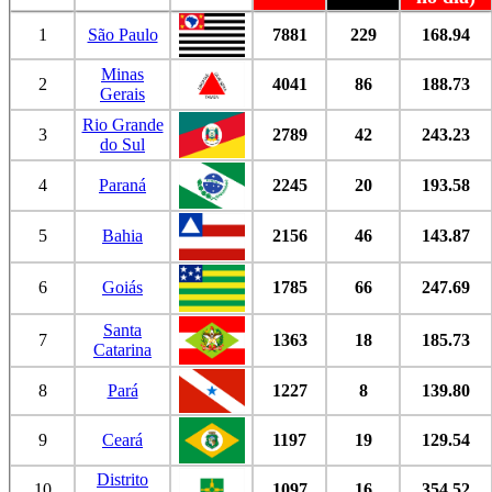
1
São Paulo
7881
229
168.94
Minas
2
4041
86
188.73
Gerais
Rio Grande
3
2789
42
243.23
do Sul
4
Paraná
2245
20
193.58
5
Bahia
2156
46
143.87
6
Goiás
1785
66
247.69
Santa
7
1363
18
185.73
Catarina
8
Pará
1227
8
139.80
9
Ceará
1197
19
129.54
Distrito
10
1097
16
354.52