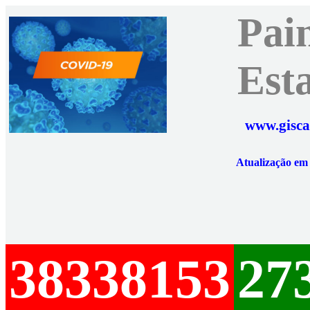
Pai
Est
www.gisca
Atualização e
38338153
27