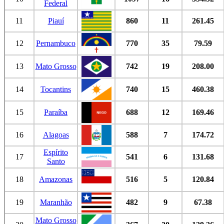
Federal
11
Piauí
860
11
261.45
12
Pernambuco
770
35
79.59
13
Mato Grosso
742
19
208.00
14
Tocantins
740
15
460.38
15
Paraíba
688
12
169.46
16
Alagoas
588
7
174.72
Espírito
17
541
6
131.68
Santo
18
Amazonas
516
5
120.84
19
Maranhão
482
9
67.38
Mato Grosso