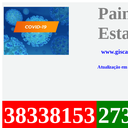
Pai
Est
www.gisca
Atualização e
38338153
27