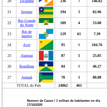
20
Tocantins
236
7
146.82
21
Sergipe
194
5
82.96
Rio Grande
22
189
4
53.08
do Norte
Rio de
23
129
61
7.39
Janeiro
24
Acre
95
0
104.76
25
Alagoas
87
5
25.85
26
Rondônia
84
0
46.27
27
Amapá
78
1
88.88
TOTAL do País
24062
461
Numero de Casos / 1 milhao de habitantes no dia
17/10/2020