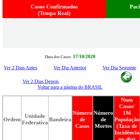
Casos Confirmados
Pac
(Tempo Real)
17/10/2020
Data dos Casos:
Ver 2 Dias Antes
Ver Dia Anterior
Ver Dia Seguinte
Ver 2 Dias Depois
Voltar para a página do BRASIL
Num
Casos/
Número
Número
1M
Unidade
Ordem
Bandeira
de
de
População
Federativa
Casos
Mortes
(Taxa de
Incidência
no dia)