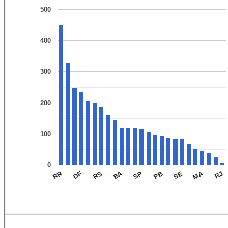
500
400
300
200
100
0
BA
MA
RR
RJ
DF
SE
SP
RS
PB