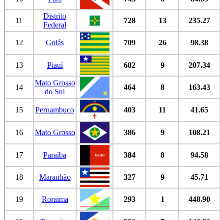
Distrito
11
728
13
235.27
Federal
12
Goiás
709
26
98.38
13
Piauí
682
9
207.34
Mato Grosso
14
464
8
163.43
do Sul
15
Pernambuco
403
11
41.65
16
Mato Grosso
386
9
108.21
17
Paraíba
384
8
94.58
18
Maranhão
327
9
45.71
19
Roraima
293
1
448.90