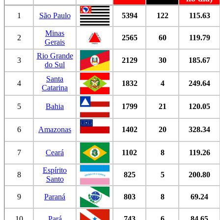
1
São Paulo
5394
122
115.63
Minas
2
2565
60
119.79
Gerais
Rio Grande
3
2129
30
185.67
do Sul
Santa
4
1832
4
249.64
Catarina
5
Bahia
1799
21
120.05
6
Amazonas
1402
20
328.34
7
Ceará
1102
8
119.26
Espírito
8
825
5
200.80
Santo
9
Paraná
803
8
69.24
10
Pará
743
6
84.65