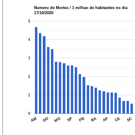
Numero de Mortes / 1 milhao de habitantes no dia
17/10/2020
5
4
3
2
1
0
SC
BA
SP
GO
AP
PB
MG
CE
AM