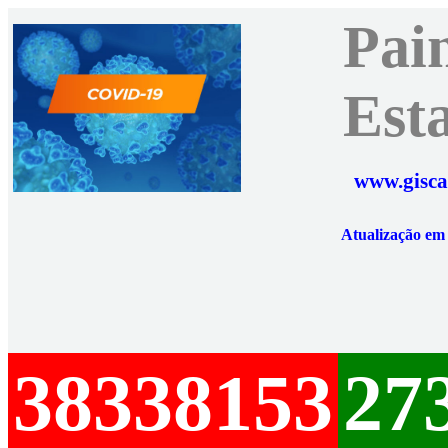
Pai
Est
www.gisca
Atualização e
38338153
27