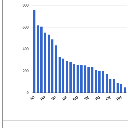
800
600
400
200
0
PR
SC
RN
CE
RJ
SE
RO
DF
SP