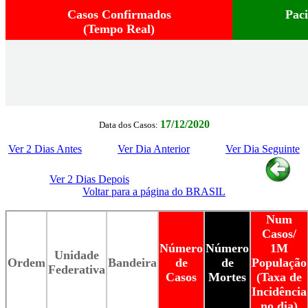
Casos Confirmados
Pac
(Tempo Real)
17/12/2020
Data dos Casos:
Ver 2 Dias Antes
Ver Dia Anterior
Ver Dia Seguinte
Ver 2 Dias Depois
Voltar para a página do BRASIL
Num
Casos/
Número
Número
1M
Unidade
Ordem
Bandeira
de
de
População
Federativa
Casos
Mortes
(Taxa de
Incidência
no dia)