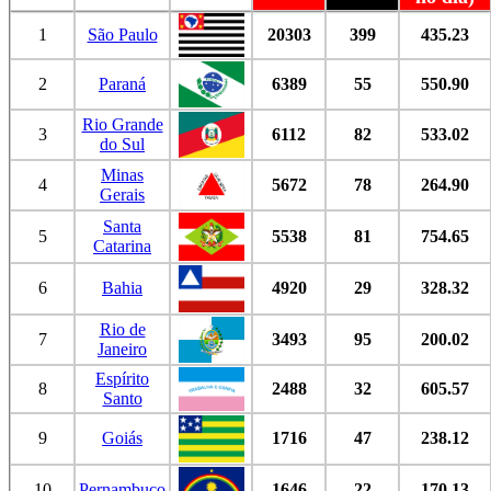
1
São Paulo
20303
399
435.23
2
Paraná
6389
55
550.90
Rio Grande
3
6112
82
533.02
do Sul
Minas
4
5672
78
264.90
Gerais
Santa
5
5538
81
754.65
Catarina
6
Bahia
4920
29
328.32
Rio de
7
3493
95
200.02
Janeiro
Espírito
8
2488
32
605.57
Santo
9
Goiás
1716
47
238.12
10
Pernambuco
1646
22
170.13