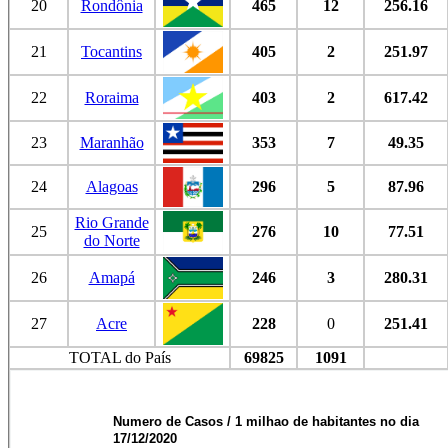
20
Rondônia
465
12
256.16
21
Tocantins
405
2
251.97
22
Roraima
403
2
617.42
23
Maranhão
353
7
49.35
24
Alagoas
296
5
87.96
Rio Grande
25
276
10
77.51
do Norte
26
Amapá
246
3
280.31
27
Acre
228
0
251.41
TOTAL do País
69825
1091
Numero de Casos / 1 milhao de habitantes no dia
17/12/2020