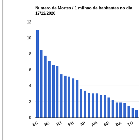
Numero de Mortes / 1 milhao de habitantes no dia
17/12/2020
12
10
8
6
4
2
0
BA
SC
TO
SE
AM
AP
PB
RJ
RS