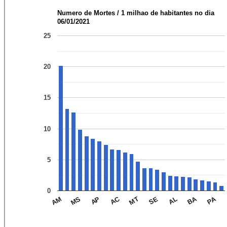
Numero de Mortes / 1 milhao de habitantes no dia
06/01/2021
25
20
15
10
5
0
PA
BA
AC
AL
SE
MT
AP
MS
AM