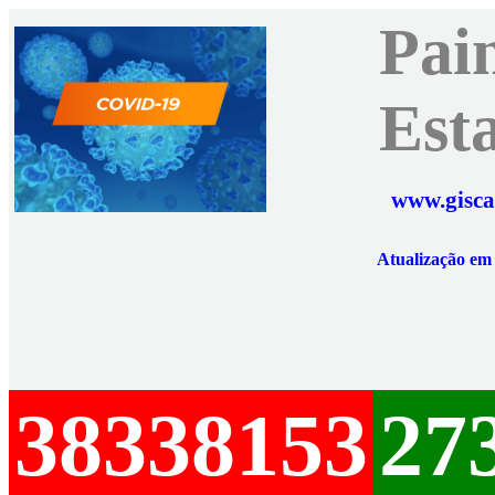
Pai
Est
www.gisca
Atualização e
38338153
27