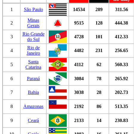
1
São Paulo
14534
289
311.56
Minas
2
9515
128
444.38
Gerais
Rio Grande
3
4728
101
412.33
do Sul
Rio de
4
4482
231
256.65
Janeiro
Santa
5
4112
62
560.33
Catarina
6
Paraná
3084
78
265.92
7
Bahia
3038
28
202.73
8
Amazonas
2192
86
513.35
9
Ceará
2133
14
230.83