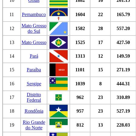
10
Goiás
1882
16
261.15
11
Pernambuco
1604
22
165.79
Mato Grosso
12
1582
28
557.20
do Sul
13
Mato Grosso
1525
17
427.50
14
Pará
1313
12
149.59
15
Paraíba
1101
15
271.19
16
Sergipe
1039
8
444.31
Distrito
17
962
23
310.89
Federal
18
Rondônia
957
23
527.19
Rio Grande
19
812
13
228.03
do Norte