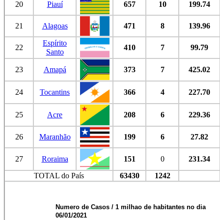
20
Piauí
657
10
199.74
21
Alagoas
471
8
139.96
Espírito
22
410
7
99.79
Santo
23
Amapá
373
7
425.02
24
Tocantins
366
4
227.70
25
Acre
208
6
229.36
26
Maranhão
199
6
27.82
27
Roraima
151
0
231.34
TOTAL do País
63430
1242
Numero de Casos / 1 milhao de habitantes no dia
06/01/2021