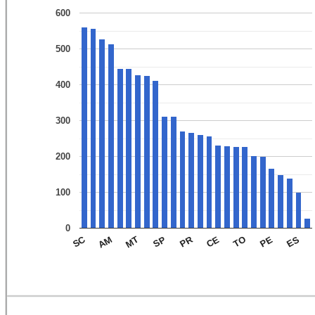
600
500
400
300
200
100
0
PR
SC
ES
PE
TO
CE
SP
MT
AM