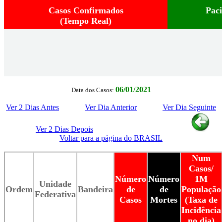
Casos Confirmados
Pac
(Tempo Real)
06/01/2021
Data dos Casos:
Ver 2 Dias Antes
Ver Dia Anterior
Ver Dia Seguinte
Ver 2 Dias Depois
Voltar para a página do BRASIL
Num
Casos/
Número
Número
1M
Unidade
Ordem
Bandeira
de
de
População
Federativa
Casos
Mortes
(Taxa de
Incidência
no dia)