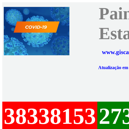
Pai
Est
www.gisca
Atualização e
38338153
27