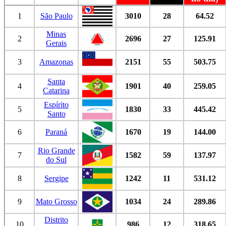
1
São Paulo
3010
28
64.52
Minas
2
2696
27
125.91
Gerais
3
Amazonas
2151
55
503.75
Santa
4
1901
40
259.05
Catarina
Espírito
5
1830
33
445.42
Santo
6
Paraná
1670
19
144.00
Rio Grande
7
1582
59
137.97
do Sul
8
Sergipe
1242
11
531.12
9
Mato Grosso
1034
24
289.86
Distrito
10
986
12
318.65