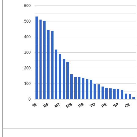
600
500
400
300
200
100
0
CE
SP
PE
TO
RS
MS
MT
ES
SE