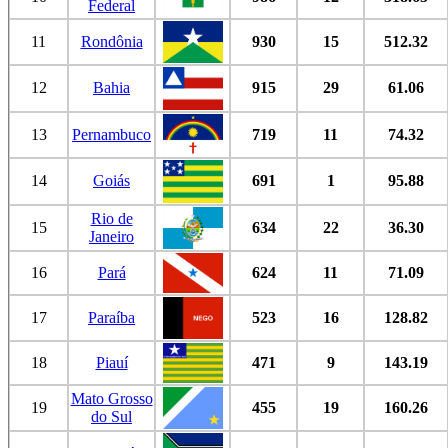
Federal
11
Rondônia
930
15
512.32
12
Bahia
915
29
61.06
13
Pernambuco
719
11
74.32
14
Goiás
691
1
95.88
Rio de
15
634
22
36.30
Janeiro
16
Pará
624
11
71.09
17
Paraíba
523
16
128.82
18
Piauí
471
9
143.19
Mato Grosso
19
455
19
160.26
do Sul