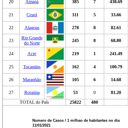
20
Amapá
385
7
438.69
21
Ceará
311
5
33.66
22
Alagoas
278
8
82.61
Rio Grande
23
245
8
68.80
do Norte
24
Acre
219
1
241.49
25
Tocantins
162
4
100.79
26
Maranhão
105
6
14.68
27
Roraima
53
0
81.20
TOTAL do País
25822
480
Numero de Casos / 1 milhao de habitantes no dia
11/01/2021