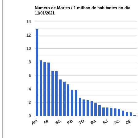
Numero de Mortes / 1 milhao de habitantes no dia
11/01/2021
14
12
10
8
6
4
2
0
AC
BA
SC
CE
RJ
TO
PB
AP
AM