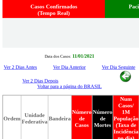
Casos Confirmados
Pac
(Tempo Real)
11/01/2021
Data dos Casos:
Ver 2 Dias Antes
Ver Dia Anterior
Ver Dia Seguinte
Ver 2 Dias Depois
Voltar para a página do BRASIL
Num
Casos/
Número
Número
1M
Unidade
Ordem
Bandeira
de
de
População
Federativa
Casos
Mortes
(Taxa de
Incidência
no dia)