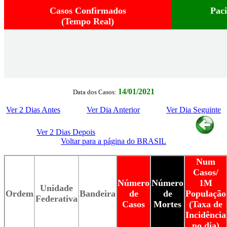
Casos Confirmados
Pac
(Tempo Real)
14/01/2021
Data dos Casos:
Ver 2 Dias Antes
Ver Dia Anterior
Ver Dia Seguinte
Ver 2 Dias Depois
Voltar para a página do BRASIL
Num
Casos/
Número
Número
1M
Unidade
Ordem
Bandeira
de
de
População
Federativa
Casos
Mortes
(Taxa de
Incidência
no dia)