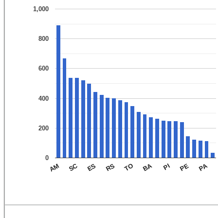
1,000
800
600
400
200
0
PA
BA
SC
PE
PI
TO
RS
ES
AM