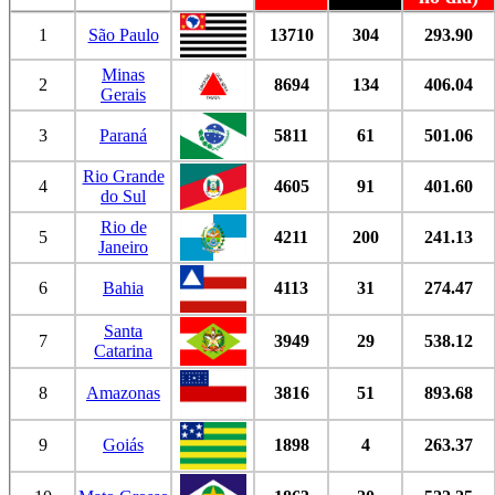
1
São Paulo
13710
304
293.90
Minas
2
8694
134
406.04
Gerais
3
Paraná
5811
61
501.06
Rio Grande
4
4605
91
401.60
do Sul
Rio de
5
4211
200
241.13
Janeiro
6
Bahia
4113
31
274.47
Santa
7
3949
29
538.12
Catarina
8
Amazonas
3816
51
893.68
9
Goiás
1898
4
263.37