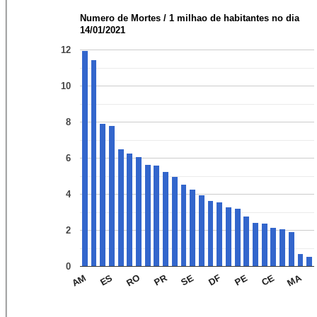
Numero de Mortes / 1 milhao de habitantes no dia
14/01/2021
12
10
8
6
4
2
0
MA
PR
CE
PE
DF
SE
RO
ES
AM