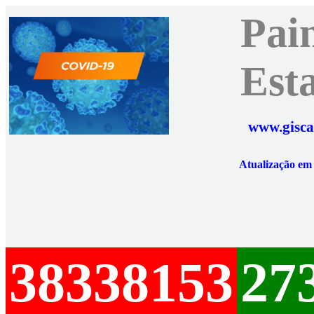
Pai
Est
www.gisca
Atualização e
38338153
27