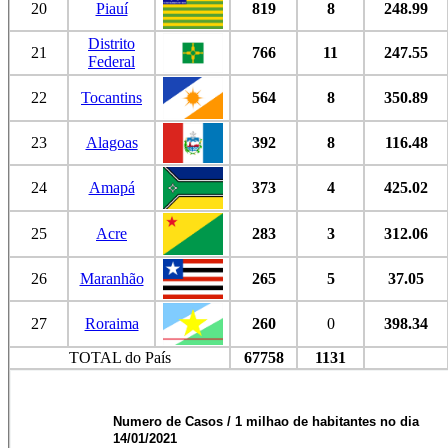
20
Piauí
819
8
248.99
Distrito
21
766
11
247.55
Federal
22
Tocantins
564
8
350.89
23
Alagoas
392
8
116.48
24
Amapá
373
4
425.02
25
Acre
283
3
312.06
26
Maranhão
265
5
37.05
27
Roraima
260
0
398.34
TOTAL do País
67758
1131
Numero de Casos / 1 milhao de habitantes no dia
14/01/2021