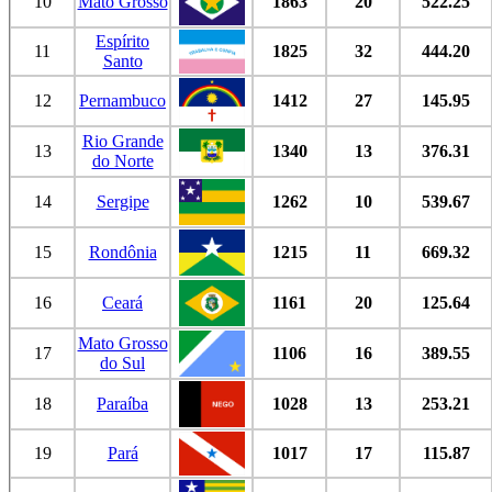
10
Mato Grosso
1863
20
522.25
Espírito
11
1825
32
444.20
Santo
12
Pernambuco
1412
27
145.95
Rio Grande
13
1340
13
376.31
do Norte
14
Sergipe
1262
10
539.67
15
Rondônia
1215
11
669.32
16
Ceará
1161
20
125.64
Mato Grosso
17
1106
16
389.55
do Sul
18
Paraíba
1028
13
253.21
19
Pará
1017
17
115.87