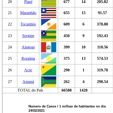
20
Piauí
677
14
205.82
21
Maranhão
655
15
91.57
22
Tocantins
609
6
378.88
23
Sergipe
450
9
192.43
24
Alagoas
399
10
118.56
25
Roraima
375
13
574.53
26
Acre
290
1
319.78
27
Amapá
262
4
298.54
TOTAL do País
66588
1428
Numero de Casos / 1 milhao de habitantes no dia
24/02/2021