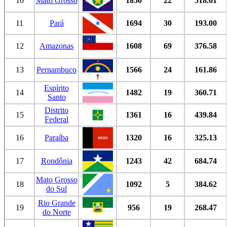
10
Mato Grosso
1850
22
518.61
11
Pará
1694
30
193.00
12
Amazonas
1608
69
376.58
13
Pernambuco
1566
24
161.86
Espírito
14
1482
19
360.71
Santo
Distrito
15
1361
16
439.84
Federal
16
Paraíba
1320
16
325.13
17
Rondônia
1243
42
684.74
Mato Grosso
18
1092
5
384.62
do Sul
Rio Grande
19
956
19
268.47
do Norte