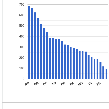
700
600
500
400
300
200
100
0
BA
RR
DF
PE
PB
PI
RO
TO
MG