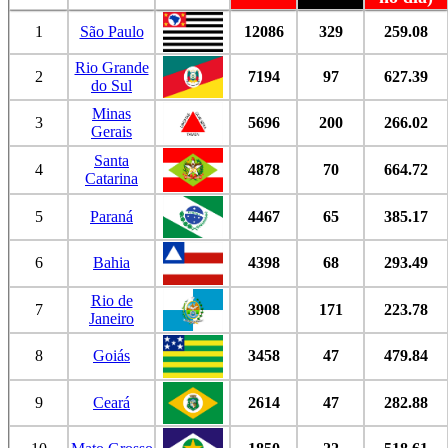
1
São Paulo
12086
329
259.08
Rio Grande
2
7194
97
627.39
do Sul
Minas
3
5696
200
266.02
Gerais
Santa
4
4878
70
664.72
Catarina
5
Paraná
4467
65
385.17
6
Bahia
4398
68
293.49
Rio de
7
3908
171
223.78
Janeiro
8
Goiás
3458
47
479.84
9
Ceará
2614
47
282.88