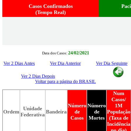
Casos Confirmados
Pac
(Tempo Real)
24/02/2021
Data dos Casos:
Ver 2 Dias Antes
Ver Dia Anterior
Ver Dia Seguinte
Ver 2 Dias Depois
Voltar para a página do BRASIL
Num
Casos/
Número
Número
1M
Unidade
Ordem
Bandeira
de
de
População
Federativa
Casos
Mortes
(Taxa de
Incidência
no dia)