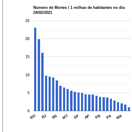
Numero de Mortes / 1 milhao de habitantes no dia
24/02/2021
25
20
15
10
5
0
MA
PA
RS
AP
RJ
DF
RO
MT
PB