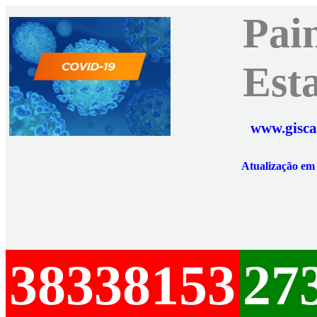
Pai
Est
www.gisca
Atualização e
38338153
27