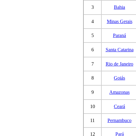
3
Bahia
4
Minas Gerais
5
Paraná
6
Santa Catarina
7
Rio de Janeiro
8
Goiás
9
Amazonas
10
Ceará
11
Pernambuco
12
Pará