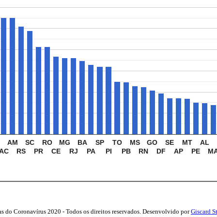
AM
SC
RO
MG
BA
SP
TO
MS
GO
SE
MT
AL
AC
RS
PR
CE
RJ
PA
PI
PB
RN
DF
AP
PE
M
as do Coronavírus 2020 - Todos os direitos reservados. Desenvolvido por
Giscard S