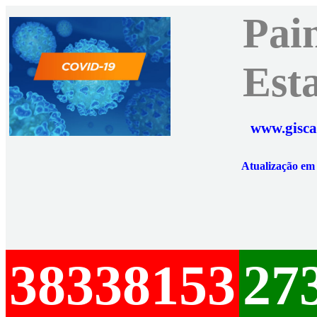
Pai
Est
www.gisca
Atualização e
38338153
27