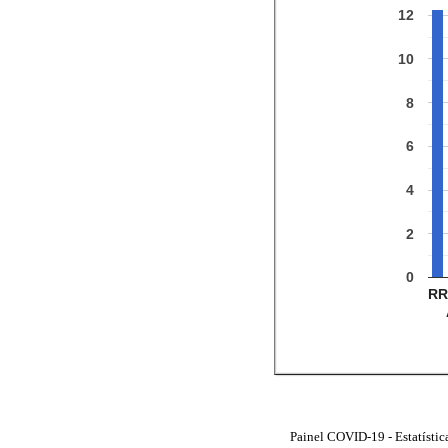
12
10
8
6
4
2
0
RR
Painel COVID-19 - Estatístic