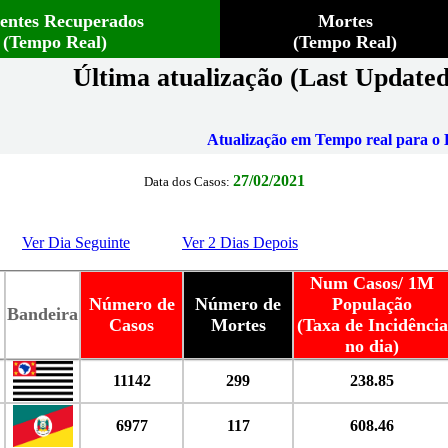
ientes Recuperados
Mortes
(Tempo Real)
(Tempo Real)
Última atualização (Last Updated
Atualização em Tempo real para o B
27/02/2021
Data dos Casos:
Ver Dia Seguinte
Ver 2 Dias Depois
Num Casos/ 1M
Número de
Número de
População
Bandeira
Casos
Mortes
(Taxa de Incidência
no dia)
11142
299
238.85
6977
117
608.46