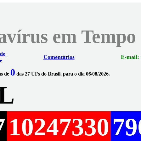
navírus em Tempo
 de
Comentários
E-mail:
e
0
ns de
das 27 UFs do Brasil, para o dia 06/08/2026.
L
7
10247330
79