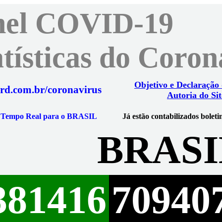
nel COVID-19
atísticas do Coro
Objetivo e Declaração
rd.com.br/coronavirus
Autoria do Sit
m Tempo Real para o BRASIL
Já estão contabilizados boleti
BRASI
381416
70940