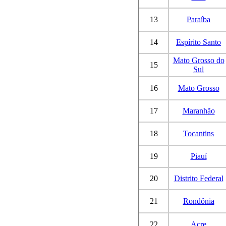
13
Paraíba
14
Espírito Santo
Mato Grosso do
15
Sul
16
Mato Grosso
17
Maranhão
18
Tocantins
19
Piauí
20
Distrito Federal
21
Rondônia
22
Acre