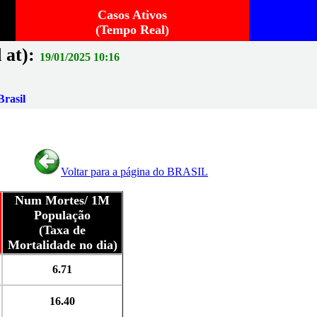
Casos Ativos
(Tempo Real)
 at):
19/01/2025 10:16
rasil
Voltar para a página do BRASIL
Num Mortes/ 1M
População
(Taxa de
Mortalidade no dia)
6.71
16.40