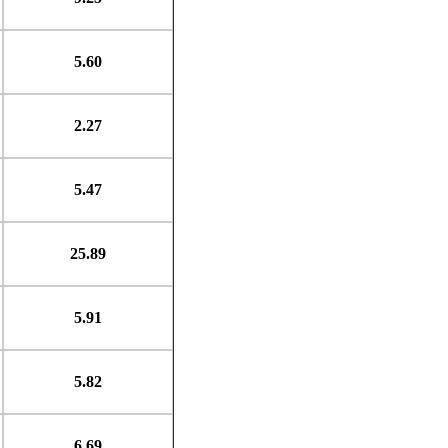
5.60
2.27
5.47
25.89
5.91
5.82
6.69