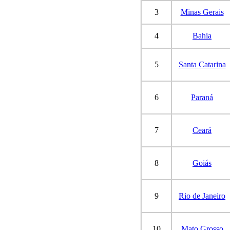
3
Minas Gerais
4
Bahia
5
Santa Catarina
6
Paraná
7
Ceará
8
Goiás
9
Rio de Janeiro
10
Mato Grosso