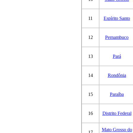
11
Espírito Santo
12
Pernambuco
13
Pará
14
Rondônia
15
Paraíba
16
Distrito Federal
Mato Grosso do
17