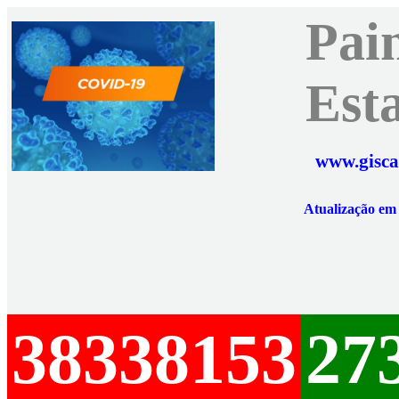
Pai
Est
www.gisca
Atualização e
38338153
27