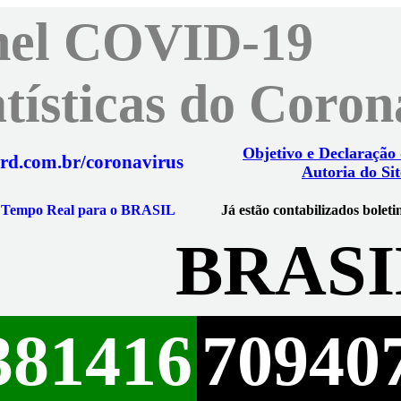
nel COVID-19
atísticas do Coro
Objetivo e Declaração
rd.com.br/coronavirus
Autoria do Sit
m Tempo Real para o BRASIL
Já estão contabilizados boleti
BRASI
381416
70940