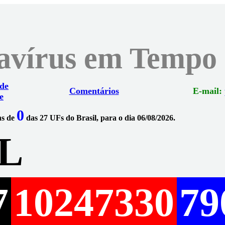
navírus em Tempo
 de
Comentários
E-mail:
e
0
ns de
das 27 UFs do Brasil, para o dia 06/08/2026.
L
7
10247330
79