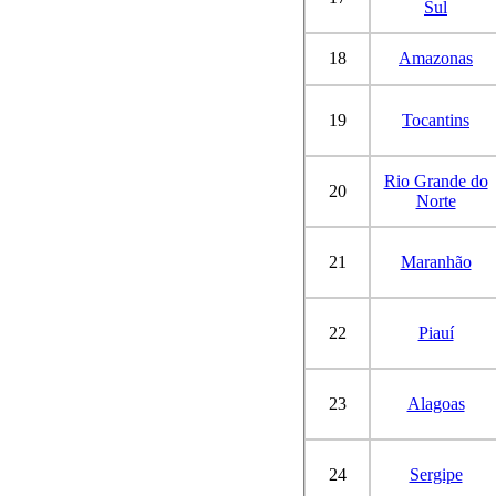
Sul
18
Amazonas
19
Tocantins
Rio Grande do
20
Norte
21
Maranhão
22
Piauí
23
Alagoas
24
Sergipe