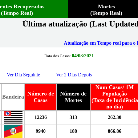
ientes Recuperados
Mortes
(Tempo Real)
(Tempo Real)
Última atualização (Last Updated
Atualização em Tempo real para o B
04/03/2021
Data dos Casos:
Ver Dia Seguinte
Ver 2 Dias Depois
Num Casos/ 1M
Número de
Número de
População
Bandeira
Casos
Mortes
(Taxa de Incidência
no dia)
12236
313
262.30
9940
188
866.86