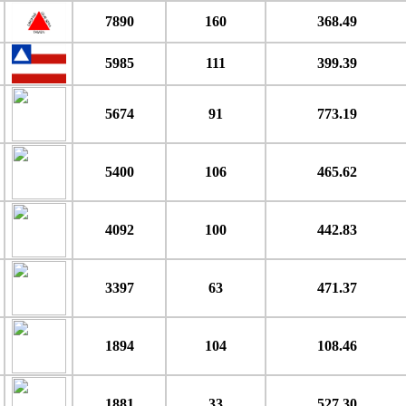
7890
160
368.49
5985
111
399.39
5674
91
773.19
5400
106
465.62
4092
100
442.83
3397
63
471.37
1894
104
108.46
1881
33
527.30