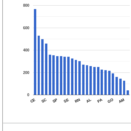
800
600
400
200
0
PA
SC
AM
GO
AL
RN
SE
SP
CE