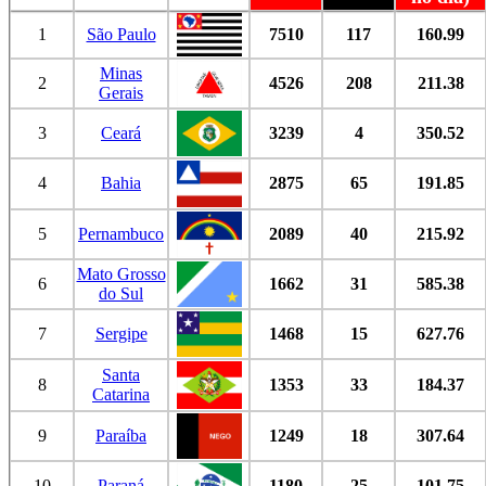
1
São Paulo
7510
117
160.99
Minas
2
4526
208
211.38
Gerais
3
Ceará
3239
4
350.52
4
Bahia
2875
65
191.85
5
Pernambuco
2089
40
215.92
Mato Grosso
6
1662
31
585.38
do Sul
7
Sergipe
1468
15
627.76
Santa
8
1353
33
184.37
Catarina
9
Paraíba
1249
18
307.64
10
Paraná
1180
25
101.75