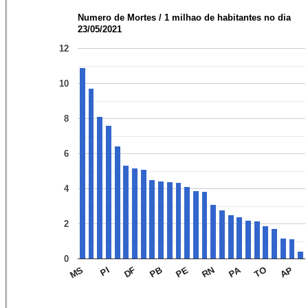
Numero de Mortes / 1 milhao de habitantes no dia
23/05/2021
12
10
8
6
4
2
0
PA
AP
TO
RN
PE
PB
DF
PI
MS