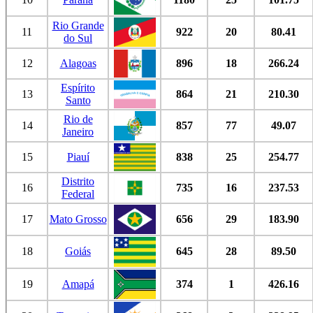
Rio Grande
11
922
20
80.41
do Sul
12
Alagoas
896
18
266.24
Espírito
13
864
21
210.30
Santo
Rio de
14
857
77
49.07
Janeiro
15
Piauí
838
25
254.77
Distrito
16
735
16
237.53
Federal
17
Mato Grosso
656
29
183.90
18
Goiás
645
28
89.50
19
Amapá
374
1
426.16