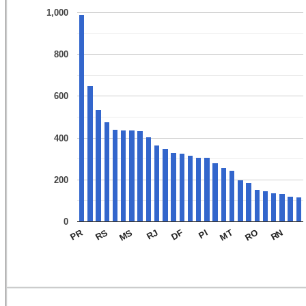
1,000
800
600
400
200
0
PR
MS
PI
RN
RS
DF
RO
RJ
MT