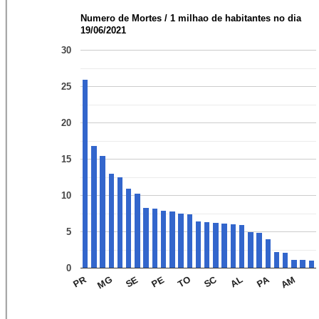
Numero de Mortes / 1 milhao de habitantes no dia
19/06/2021
30
25
20
15
10
5
0
SC
PA
PR
SE
AM
MG
TO
PE
AL