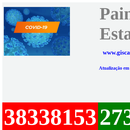
Pai
Est
www.gisca
Atualização e
38338153
27