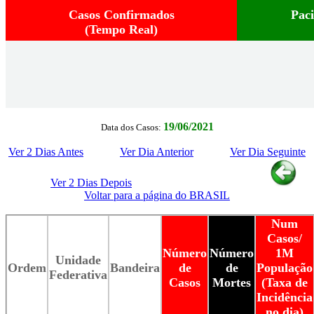
Casos Confirmados
Pac
(Tempo Real)
19/06/2021
Data dos Casos:
Ver 2 Dias Antes
Ver Dia Anterior
Ver Dia Seguinte
Ver 2 Dias Depois
Voltar para a página do BRASIL
Num
Casos/
Número
Número
1M
Unidade
Ordem
Bandeira
de
de
População
Federativa
Casos
Mortes
(Taxa de
Incidência
no dia)