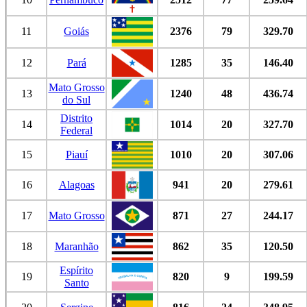
11
Goiás
2376
79
329.70
12
Pará
1285
35
146.40
Mato Grosso
13
1240
48
436.74
do Sul
Distrito
14
1014
20
327.70
Federal
15
Piauí
1010
20
307.06
16
Alagoas
941
20
279.61
17
Mato Grosso
871
27
244.17
18
Maranhão
862
35
120.50
Espírito
19
820
9
199.59
Santo