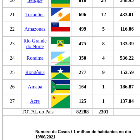
20
Sergipe
816
24
348.95
21
Tocantins
696
12
433.01
22
Amazonas
499
5
116.86
Rio Grande
23
475
8
133.39
do Norte
24
Roraima
350
4
536.22
25
Rondônia
277
9
152.59
26
Amapá
164
1
186.87
27
Acre
125
1
137.84
TOTAL do País
82288
2301
Numero de Casos / 1 milhao de habitantes no dia
19/06/2021