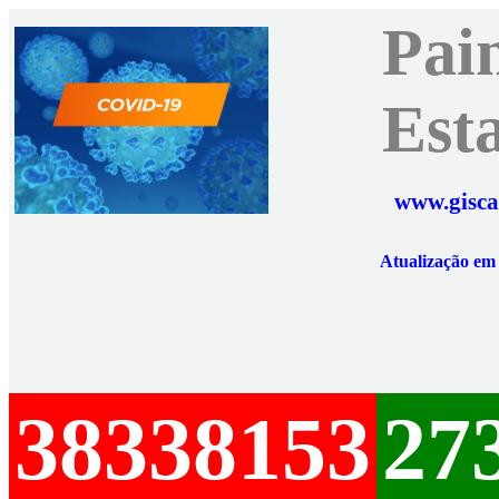
Pai
Est
www.gisca
Atualização e
38338153
27