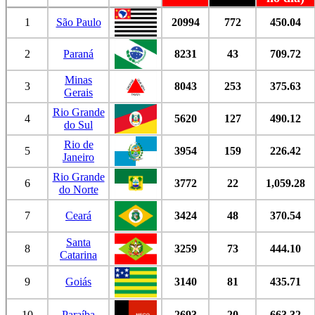
1
São Paulo
20994
772
450.04
2
Paraná
8231
43
709.72
Minas
3
8043
253
375.63
Gerais
Rio Grande
4
5620
127
490.12
do Sul
Rio de
5
3954
159
226.42
Janeiro
Rio Grande
6
3772
22
1,059.28
do Norte
7
Ceará
3424
48
370.54
Santa
8
3259
73
444.10
Catarina
9
Goiás
3140
81
435.71
10
Paraíba
2693
20
663.32