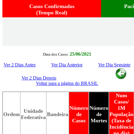
Casos Confirmados
Pac
(Tempo Real)
25/06/2021
Data dos Casos:
Ver 2 Dias Antes
Ver Dia Anterior
Ver Dia Seguinte
Ver 2 Dias Depois
Voltar para a página do BRASIL
Num
Casos/
Número
Número
1M
Unidade
Ordem
Bandeira
de
de
População
Federativa
Casos
Mortes
(Taxa de
Incidência
no dia)