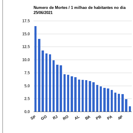
Numero de Mortes / 1 milhao de habitantes no dia
25/06/2021
17.5
15.0
12.5
10.0
7.5
5.0
2.5
0.0
BA
PA
RJ
AP
GO
AL
SP
RO
PB