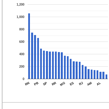
1,200
1,000
800
600
400
200
0
RR
SP
ES
AL
PB
MG
AM
RN
RJ