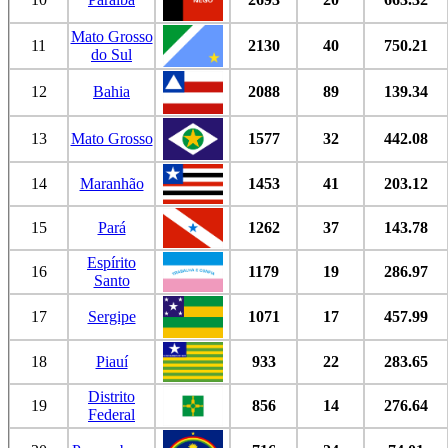
Mato Grosso
11
2130
40
750.21
do Sul
12
Bahia
2088
89
139.34
13
Mato Grosso
1577
32
442.08
14
Maranhão
1453
41
203.12
15
Pará
1262
37
143.78
Espírito
16
1179
19
286.97
Santo
17
Sergipe
1071
17
457.99
18
Piauí
933
22
283.65
Distrito
19
856
14
276.64
Federal