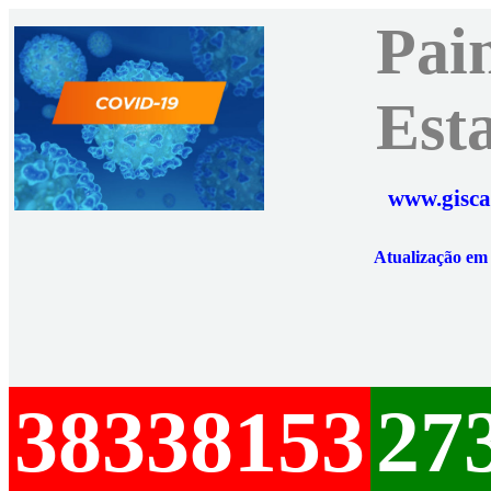
Pai
Est
www.gisca
Atualização e
38338153
27