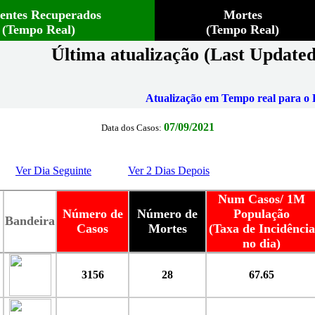
ientes Recuperados
Mortes
(Tempo Real)
(Tempo Real)
Última atualização (Last Updated
Atualização em Tempo real para o B
07/09/2021
Data dos Casos:
Ver Dia Seguinte
Ver 2 Dias Depois
Num Casos/ 1M
Número de
Número de
População
Bandeira
Casos
Mortes
(Taxa de Incidência
no dia)
3156
28
67.65