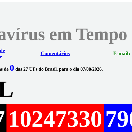
navírus em Tempo
 de
Comentários
E-mail:
e
0
ns de
das 27 UFs do Brasil, para o dia 07/08/2026.
L
7
10247330
79