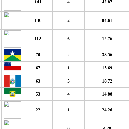
141
4
42.87
136
2
84.61
112
6
12.76
70
2
38.56
67
1
15.69
63
5
18.72
53
4
14.88
22
1
24.26
11
0
4.70