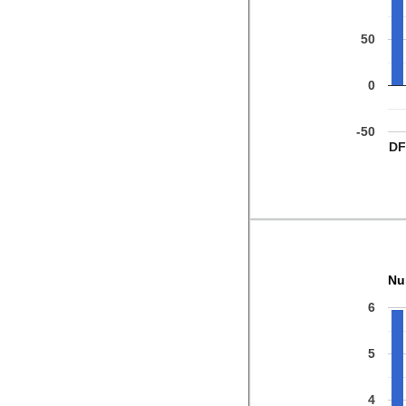
50
0
-50
D
Nu
6
5
4