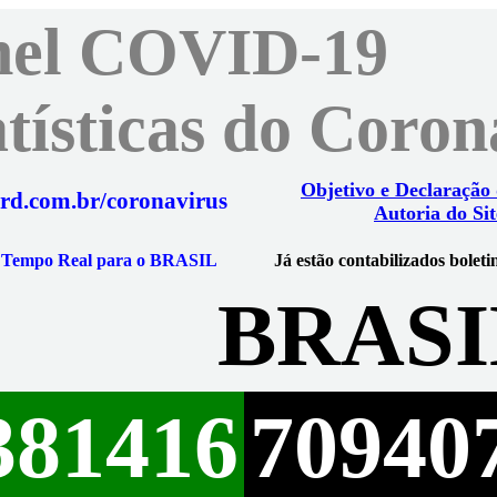
nel COVID-19
atísticas do Coro
Objetivo e Declaração
rd.com.br/coronavirus
Autoria do Sit
m Tempo Real para o BRASIL
Já estão contabilizados boleti
BRASI
381416
70940