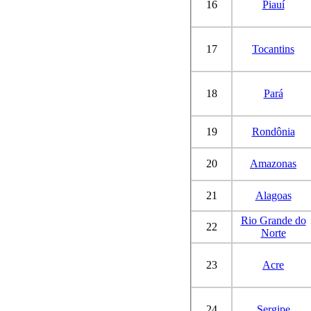
16
Piauí
17
Tocantins
18
Pará
19
Rondônia
20
Amazonas
21
Alagoas
Rio Grande do
22
Norte
23
Acre
24
Sergipe