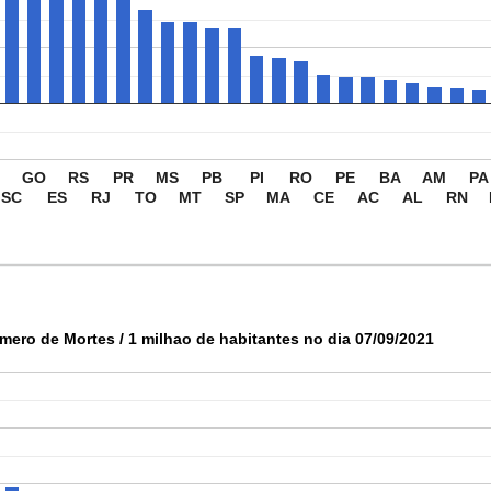
F
GO
RS
PR
MS
PB
PI
RO
PE
BA
AM
PA
SC
ES
RJ
TO
MT
SP
MA
CE
AC
AL
RN
mero de Mortes / 1 milhao de habitantes no dia 07/09/2021