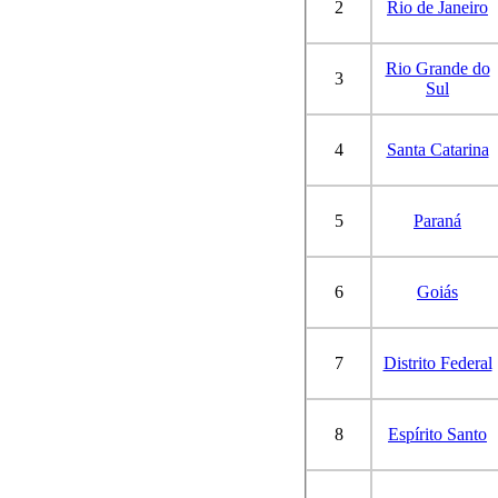
2
Rio de Janeiro
Rio Grande do
3
Sul
4
Santa Catarina
5
Paraná
6
Goiás
7
Distrito Federal
8
Espírito Santo