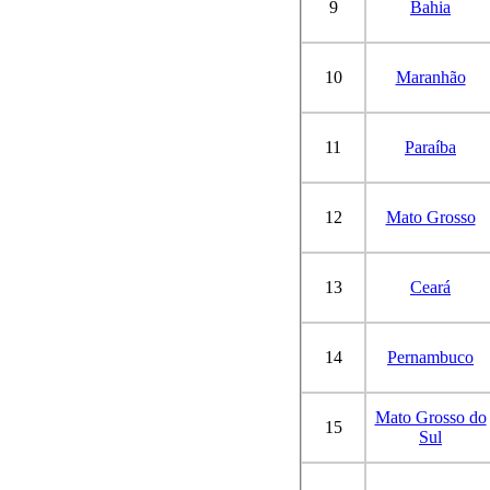
9
Bahia
10
Maranhão
11
Paraíba
12
Mato Grosso
13
Ceará
14
Pernambuco
Mato Grosso do
15
Sul