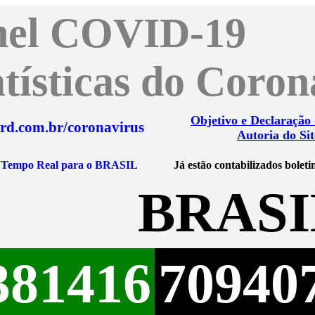
nel COVID-19
atísticas do Coro
Objetivo e Declaração
rd.com.br/coronavirus
Autoria do Sit
m Tempo Real para o BRASIL
Já estão contabilizados boleti
BRASI
381416
70940