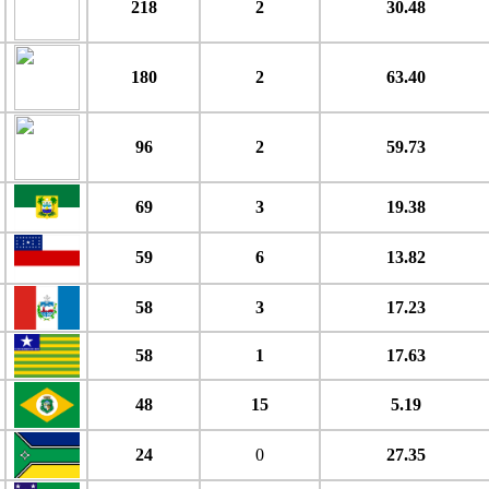
218
2
30.48
180
2
63.40
96
2
59.73
69
3
19.38
59
6
13.82
58
3
17.23
58
1
17.63
48
15
5.19
24
0
27.35