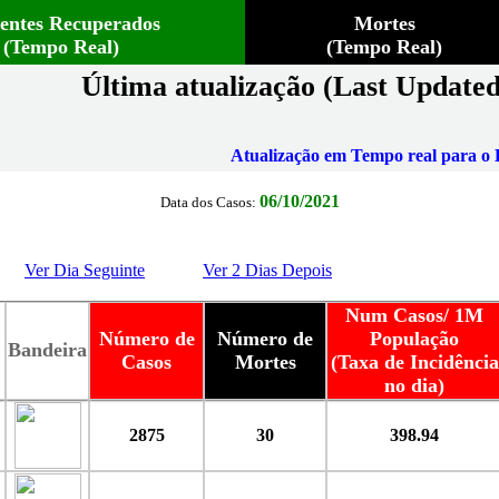
ientes Recuperados
Mortes
(Tempo Real)
(Tempo Real)
Última atualização (Last Updated
Atualização em Tempo real para o B
06/10/2021
Data dos Casos:
Ver Dia Seguinte
Ver 2 Dias Depois
Num Casos/ 1M
Número de
Número de
População
Bandeira
Casos
Mortes
(Taxa de Incidência
no dia)
2875
30
398.94