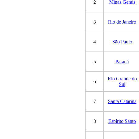
2
Minas Gerais
3
Rio de Janeiro
4
São Paulo
5
Paraná
Rio Grande do
6
Sul
7
Santa Catarina
8
Espírito Santo