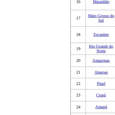
16
Maranhão
Mato Grosso do
17
Sul
18
Tocantins
Rio Grande do
19
Norte
20
Amazonas
21
Alagoas
22
Piauí
23
Ceará
24
Amapá