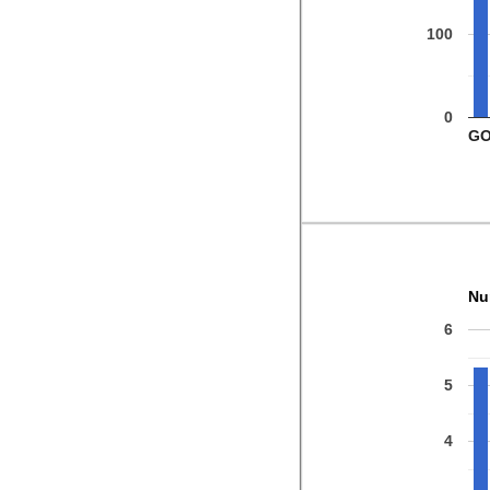
100
0
G
Nu
6
5
4