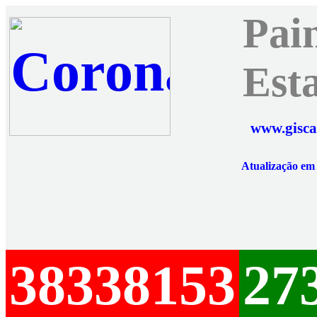
Pai
Est
www.gisca
Atualização e
38338153
27