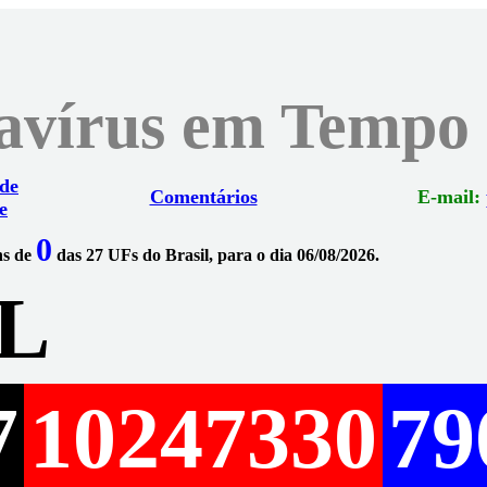
navírus em Tempo
 de
Comentários
E-mail:
e
0
ns de
das 27 UFs do Brasil, para o dia 06/08/2026.
L
7
10247330
79