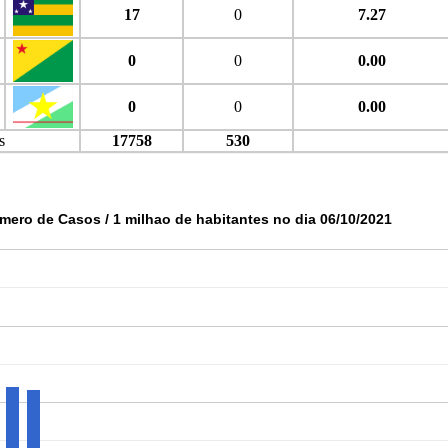
17
0
7.27
0
0
0.00
0
0
0.00
s
17758
530
mero de Casos / 1 milhao de habitantes no dia 06/10/2021