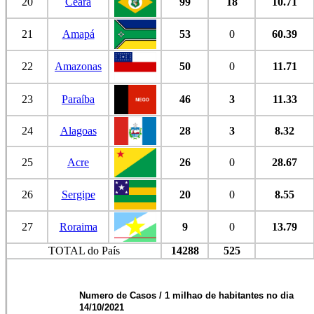
20
Ceará
99
18
10.71
21
Amapá
53
0
60.39
22
Amazonas
50
0
11.71
23
Paraíba
46
3
11.33
24
Alagoas
28
3
8.32
25
Acre
26
0
28.67
26
Sergipe
20
0
8.55
27
Roraima
9
0
13.79
TOTAL do País
14288
525
Numero de Casos / 1 milhao de habitantes no dia
14/10/2021