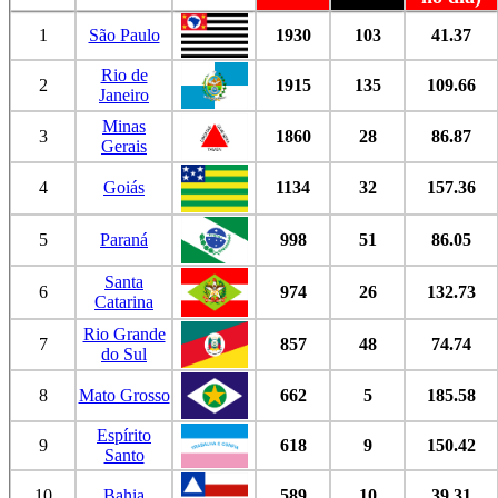
1
São Paulo
1930
103
41.37
Rio de
2
1915
135
109.66
Janeiro
Minas
3
1860
28
86.87
Gerais
4
Goiás
1134
32
157.36
5
Paraná
998
51
86.05
Santa
6
974
26
132.73
Catarina
Rio Grande
7
857
48
74.74
do Sul
8
Mato Grosso
662
5
185.58
Espírito
9
618
9
150.42
Santo
10
Bahia
589
10
39.31