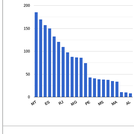
200
150
100
50
0
MA
MT
ES
RJ
MG
PE
MS
AL