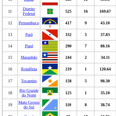
Distrito
11
525
16
169.67
Federal
12
Pernambuco
417
9
43.10
13
Pará
332
5
37.83
14
Piauí
290
7
88.16
15
Maranhão
244
2
34.11
16
Rondônia
219
1
120.64
17
Tocantins
158
5
98.30
Rio Grande
18
125
1
35.10
do Norte
Mato Grosso
19
110
8
38.74
do Sul