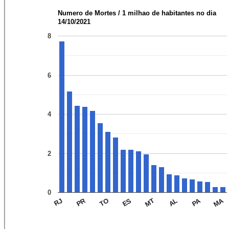
Numero de Mortes / 1 milhao de habitantes no dia
14/10/2021
8
6
4
2
0
PR
PA
MA
RJ
TO
ES
MT
AL