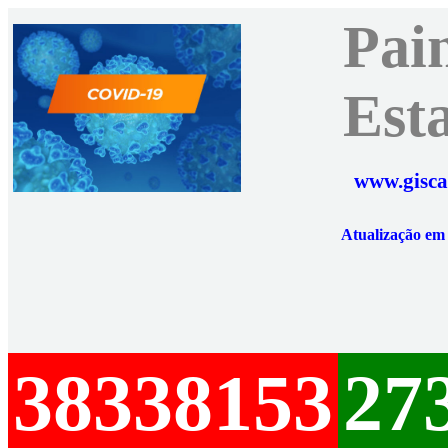
Pai
Est
www.gisca
Atualização e
38338153
27