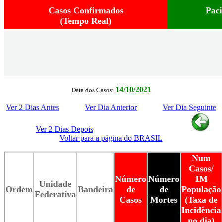
Casos Confirmados
Pac
(Tempo Real)
14/10/2021
Data dos Casos:
Ver 2 Dias Antes
Ver Dia Anterior
Ver Dia Seguinte
Ver 2 Dias Depois
Voltar para a página do BRASIL
Num
Casos/
Número
Número
1M
Unidade
Ordem
Bandeira
de
de
População
Federativa
Casos
Mortes
(Taxa de
Incidência
no dia)