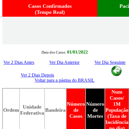
Casos Confirmados
Pac
(Tempo Real)
01/01/2022
Data dos Casos:
Ver 2 Dias Antes
Ver Dia Anterior
Ver Dia Seguinte
Ver 2 Dias Depois
Voltar para a página do BRASIL
Num
Casos/
Número
Número
1M
Unidade
Ordem
Bandeira
de
de
População
Federativa
Casos
Mortes
(Taxa de
Incidência
no dia)