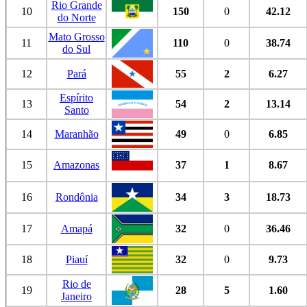
Rio Grande
10
150
0
42.12
do Norte
Mato Grosso
11
110
0
38.74
do Sul
12
Pará
55
2
6.27
Espírito
13
54
2
13.14
Santo
14
Maranhão
49
0
6.85
15
Amazonas
37
1
8.67
16
Rondônia
34
3
18.73
17
Amapá
32
0
36.46
18
Piauí
32
0
9.73
Rio de
19
28
5
1.60
Janeiro