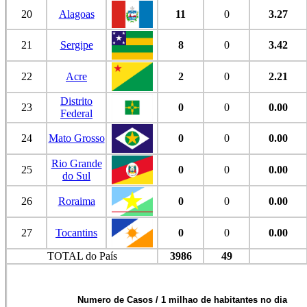
20
Alagoas
11
0
3.27
21
Sergipe
8
0
3.42
22
Acre
2
0
2.21
Distrito
23
0
0
0.00
Federal
24
Mato Grosso
0
0
0.00
Rio Grande
25
0
0
0.00
do Sul
26
Roraima
0
0
0.00
27
Tocantins
0
0
0.00
TOTAL do País
3986
49
Numero de Casos / 1 milhao de habitantes no dia