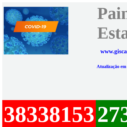
Pai
Est
www.gisca
Atualização e
38338153
27