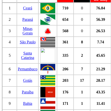
1
Ceará
710
0
76.84
2
Paraná
654
0
56.39
Minas
3
568
0
26.53
Gerais
4
São Paulo
361
8
7.74
Santa
5
335
2
45.65
Catarina
6
Pernambuco
206
7
21.29
7
Goiás
203
17
28.17
8
Paraíba
176
1
43.35
9
Bahia
171
1
11.41