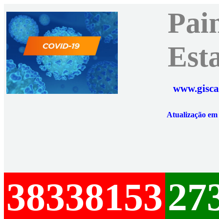
Pai
Est
www.gisca
Atualização e
38338153
27