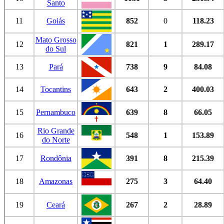
Santo
11
Goiás
852
0
118.23
Mato Grosso
12
821
1
289.17
do Sul
13
Pará
738
9
84.08
14
Tocantins
643
2
400.03
15
Pernambuco
639
8
66.05
Rio Grande
16
548
1
153.89
do Norte
17
Rondônia
391
8
215.39
18
Amazonas
275
3
64.40
19
Ceará
267
2
28.89