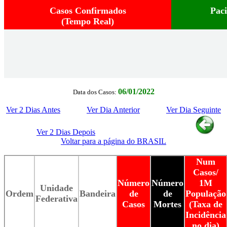
Casos Confirmados
Pac
(Tempo Real)
06/01/2022
Data dos Casos:
Ver 2 Dias Antes
Ver Dia Anterior
Ver Dia Seguinte
Ver 2 Dias Depois
Voltar para a página do BRASIL
Num
Casos/
Número
Número
1M
Unidade
Ordem
Bandeira
de
de
População
Federativa
Casos
Mortes
(Taxa de
Incidência
no dia)