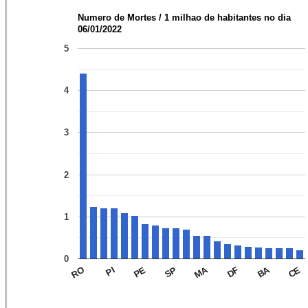
Numero de Mortes / 1 milhao de habitantes no dia
06/01/2022
5
4
3
2
1
0
MA
BA
RO
PI
PE
SP
DF
CE