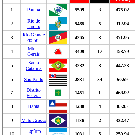
1
Paraná
5509
3
475.02
Rio de
2
5465
5
312.94
Janeiro
Rio Grande
3
4265
3
371.95
do Sul
Minas
4
3400
17
158.79
Gerais
Santa
5
3282
8
447.23
Catarina
6
São Paulo
2831
34
60.69
Distrito
7
1451
1
468.92
Federal
8
Bahia
1288
4
85.95
9
Mato Grosso
1186
2
332.47
Espírito
10
1031
5
250.94