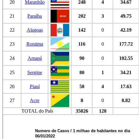
20
Maranhão
248
4
34.67
21
Paraíba
202
3
49.75
22
Alagoas
142
0
42.19
23
Roraima
116
0
177.72
24
Amapá
90
0
102.55
25
Sergipe
80
1
34.21
26
Piauí
58
4
17.63
27
Acre
8
0
8.82
TOTAL do País
35826
128
Numero de Casos / 1 milhao de habitantes no dia
06/01/2022