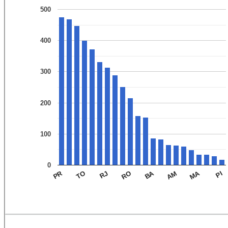
500
400
300
200
100
0
PR
BA
MA
TO
RJ
RO
AM
PI