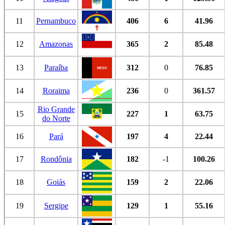
11
Pernambuco
406
6
41.96
12
Amazonas
365
2
85.48
13
Paraíba
312
0
76.85
14
Roraima
236
0
361.57
Rio Grande
15
227
1
63.75
do Norte
16
Pará
197
4
22.44
17
Rondônia
182
-1
100.26
18
Goiás
159
2
22.06
19
Sergipe
129
1
55.16