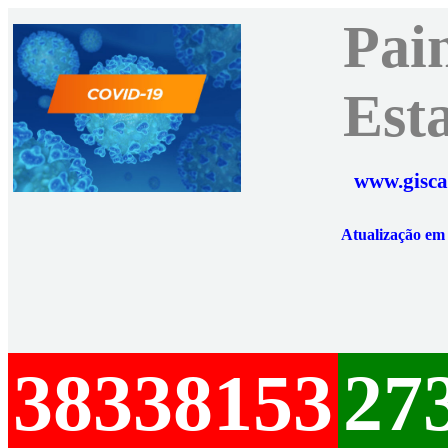
Pai
Est
www.gisca
Atualização e
38338153
27