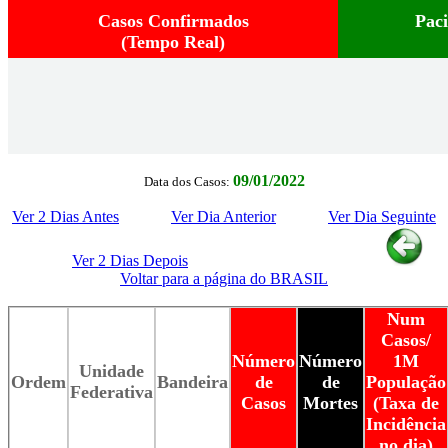
Casos Confirmados
Pac
(Tempo Real)
09/01/2022
Data dos Casos:
Ver 2 Dias Antes
Ver Dia Anterior
Ver Dia Seguinte
Ver 2 Dias Depois
Voltar para a página do BRASIL
Num
Casos/
Número
Número
1M
Unidade
Ordem
Bandeira
de
de
População
Federativa
Casos
Mortes
(Taxa de
Incidência
no dia)