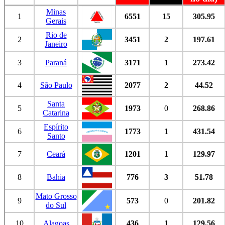
Minas
1
6551
15
305.95
Gerais
Rio de
2
3451
2
197.61
Janeiro
3
Paraná
3171
1
273.42
4
São Paulo
2077
2
44.52
Santa
5
1973
0
268.86
Catarina
Espírito
6
1773
1
431.54
Santo
7
Ceará
1201
1
129.97
8
Bahia
776
3
51.78
Mato Grosso
9
573
0
201.82
do Sul
10
Alagoas
436
1
129.56