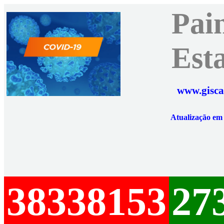
Pai
Est
www.gisca
Atualização e
38338153
27