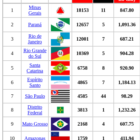
Minas
1
18153
11
847.80
Gerais
2
Paraná
12657
5
1,091.36
Rio de
3
12001
7
687.21
Janeiro
Rio Grande
4
10369
5
904.28
do Sul
Santa
5
6758
8
920.90
Catarina
Espírito
6
4865
7
1,184.13
Santo
7
São Paulo
4585
44
98.29
Distrito
8
3813
1
1,232.26
Federal
9
Mato Grosso
2168
4
607.75
10
Amazonas
1759
1
411.94