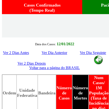
Casos Confirmados
Pac
(Tempo Real)
12/01/2022
Data dos Casos:
Ver 2 Dias Antes
Ver Dia Anterior
Ver Dia Seguinte
Ver 2 Dias Depois
Voltar para a página do BRASIL
Num
Casos/
Número
Número
1M
Unidade
Ordem
Bandeira
de
de
População
Federativa
Casos
Mortes
(Taxa de
Incidência
no dia)