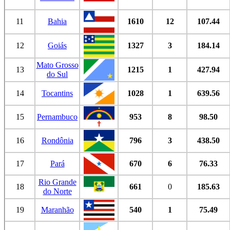
11
Bahia
1610
12
107.44
12
Goiás
1327
3
184.14
Mato Grosso
13
1215
1
427.94
do Sul
14
Tocantins
1028
1
639.56
15
Pernambuco
953
8
98.50
16
Rondônia
796
3
438.50
17
Pará
670
6
76.33
Rio Grande
18
661
0
185.63
do Norte
19
Maranhão
540
1
75.49