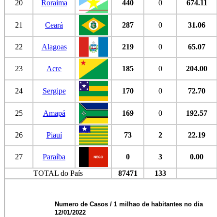
20
Roraima
440
0
674.11
21
Ceará
287
0
31.06
22
Alagoas
219
0
65.07
23
Acre
185
0
204.00
24
Sergipe
170
0
72.70
25
Amapá
169
0
192.57
26
Piauí
73
2
22.19
27
Paraíba
0
3
0.00
TOTAL do País
87471
133
Numero de Casos / 1 milhao de habitantes no dia
12/01/2022