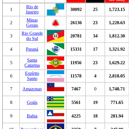
Rio de
1
30092
25
1,723.15
Janeiro
Minas
2
26136
23
1,220.63
Gerais
Rio Grande
3
20781
34
1,812.30
do Sul
4
Paraná
15331
17
1,321.92
Santa
5
11956
23
1,629.22
Catarina
Espírito
6
11578
4
2,818.05
Santo
7
Amazonas
7467
0
1,748.71
8
Goiás
5561
19
771.65
9
Bahia
4225
18
281.94