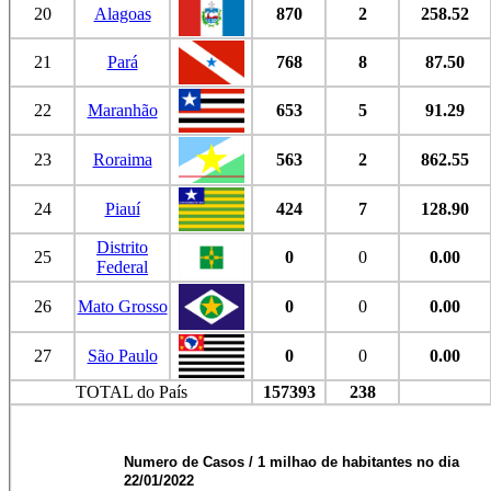
20
Alagoas
870
2
258.52
21
Pará
768
8
87.50
22
Maranhão
653
5
91.29
23
Roraima
563
2
862.55
24
Piauí
424
7
128.90
Distrito
25
0
0
0.00
Federal
26
Mato Grosso
0
0
0.00
27
São Paulo
0
0
0.00
TOTAL do País
157393
238
Numero de Casos / 1 milhao de habitantes no dia
22/01/2022