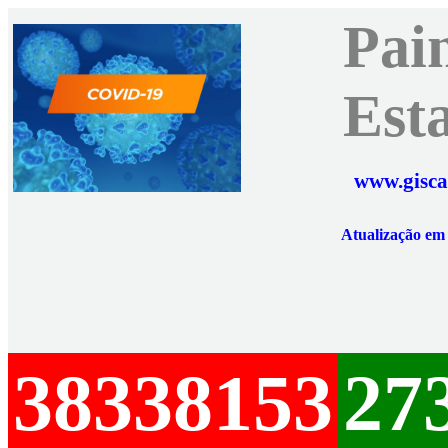
Pai
Est
www.gisca
Atualização e
38338153
27