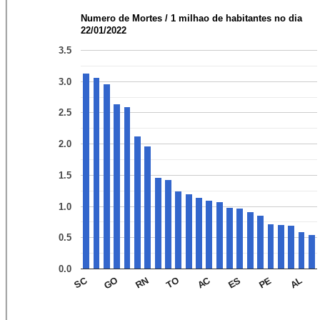
Numero de Mortes / 1 milhao de habitantes no dia
22/01/2022
3.5
3.0
2.5
2.0
1.5
1.0
0.5
0.0
SC
AC
TO
AL
RN
PE
GO
ES