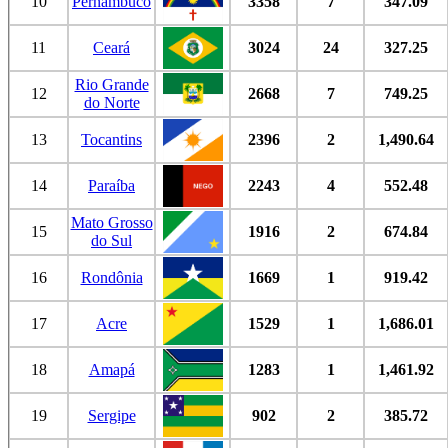
10
Pernambuco
3358
7
347.09
11
Ceará
3024
24
327.25
Rio Grande
12
2668
7
749.25
do Norte
13
Tocantins
2396
2
1,490.64
14
Paraíba
2243
4
552.48
Mato Grosso
15
1916
2
674.84
do Sul
16
Rondônia
1669
1
919.42
17
Acre
1529
1
1,686.01
18
Amapá
1283
1
1,461.92
19
Sergipe
902
2
385.72