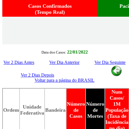
Casos Confirmados
Pac
(Tempo Real)
22/01/2022
Data dos Casos:
Ver 2 Dias Antes
Ver Dia Anterior
Ver Dia Seguinte
Ver 2 Dias Depois
Voltar para a página do BRASIL
Num
Casos/
Número
Número
1M
Unidade
Ordem
Bandeira
de
de
População
Federativa
Casos
Mortes
(Taxa de
Incidência
no dia)