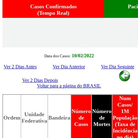
Casos Confirmados
Pac
(Tempo Real)
10/02/2022
Data dos Casos:
Ver 2 Dias Antes
Ver Dia Anterior
Ver Dia Seguinte
Ver 2 Dias Depois
Voltar para a página do BRASIL
Num
Casos/
Número
Número
1M
Unidade
Ordem
Bandeira
de
de
População
Federativa
Casos
Mortes
(Taxa de
Incidência
no dia)