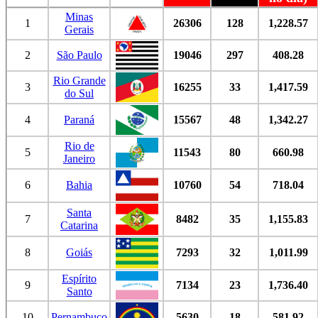
Minas
1
26306
128
1,228.57
Gerais
2
São Paulo
19046
297
408.28
Rio Grande
3
16255
33
1,417.59
do Sul
4
Paraná
15567
48
1,342.27
Rio de
5
11543
80
660.98
Janeiro
6
Bahia
10760
54
718.04
Santa
7
8482
35
1,155.83
Catarina
8
Goiás
7293
32
1,011.99
Espírito
9
7134
23
1,736.40
Santo
10
Pernambuco
5630
18
581.92