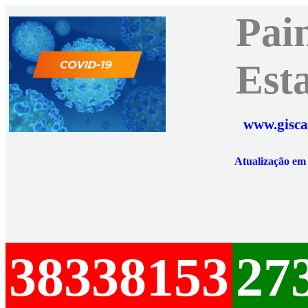
Pai
Est
www.gisca
Atualização e
38338153
27