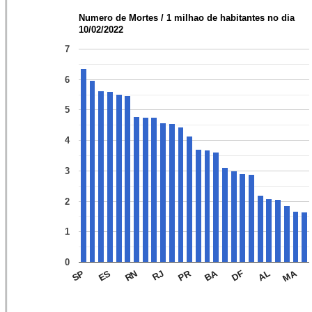
Numero de Mortes / 1 milhao de habitantes no dia
10/02/2022
7
6
5
4
3
2
1
0
MA
BA
PR
AL
DF
RJ
RN
ES
SP