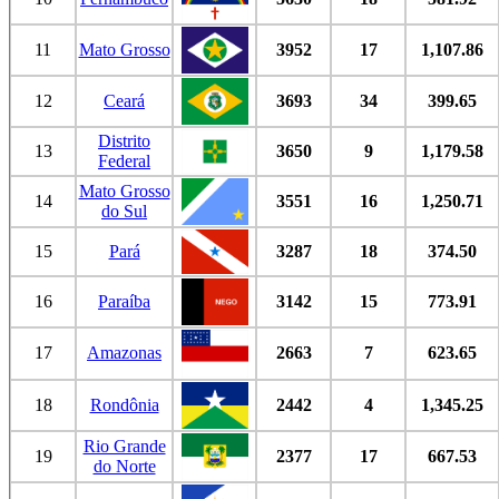
11
Mato Grosso
3952
17
1,107.86
12
Ceará
3693
34
399.65
Distrito
13
3650
9
1,179.58
Federal
Mato Grosso
14
3551
16
1,250.71
do Sul
15
Pará
3287
18
374.50
16
Paraíba
3142
15
773.91
17
Amazonas
2663
7
623.65
18
Rondônia
2442
4
1,345.25
Rio Grande
19
2377
17
667.53
do Norte