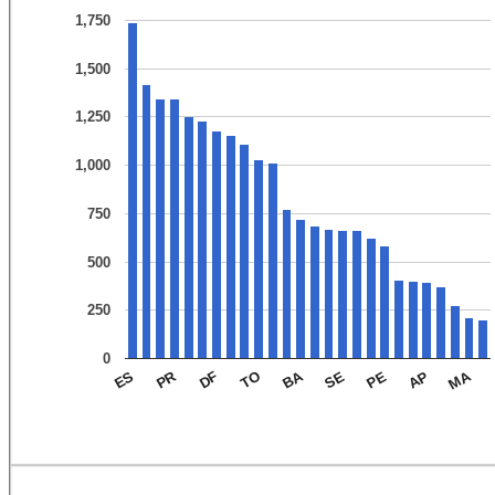
1,750
1,500
1,250
1,000
750
500
250
0
MA
BA
PR
AP
PE
SE
TO
DF
ES