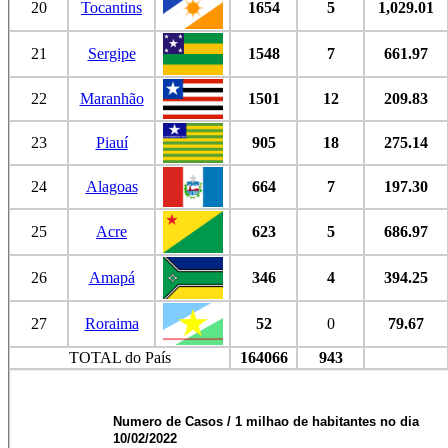
20
Tocantins
1654
5
1,029.01
21
Sergipe
1548
7
661.97
22
Maranhão
1501
12
209.83
23
Piauí
905
18
275.14
24
Alagoas
664
7
197.30
25
Acre
623
5
686.97
26
Amapá
346
4
394.25
27
Roraima
52
0
79.67
TOTAL do País
164066
943
Numero de Casos / 1 milhao de habitantes no dia
10/02/2022