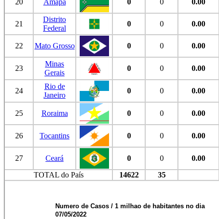
20
Amapá
0
0
0.00
Distrito
21
0
0
0.00
Federal
22
Mato Grosso
0
0
0.00
Minas
23
0
0
0.00
Gerais
Rio de
24
0
0
0.00
Janeiro
25
Roraima
0
0
0.00
26
Tocantins
0
0
0.00
27
Ceará
0
0
0.00
TOTAL do País
14622
35
Numero de Casos / 1 milhao de habitantes no dia
07/05/2022