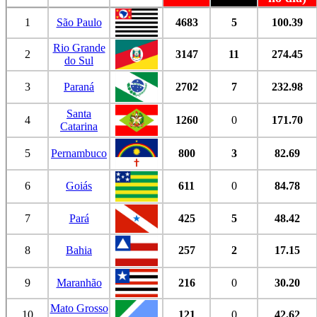
1
São Paulo
4683
5
100.39
Rio Grande
2
3147
11
274.45
do Sul
3
Paraná
2702
7
232.98
Santa
4
1260
0
171.70
Catarina
5
Pernambuco
800
3
82.69
6
Goiás
611
0
84.78
7
Pará
425
5
48.42
8
Bahia
257
2
17.15
9
Maranhão
216
0
30.20
Mato Grosso
10
121
0
42.62