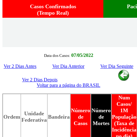
Casos Confirmados
Pac
(Tempo Real)
07/05/2022
Data dos Casos:
Ver 2 Dias Antes
Ver Dia Anterior
Ver Dia Seguinte
Ver 2 Dias Depois
Voltar para a página do BRASIL
Num
Casos/
Número
Número
1M
Unidade
Ordem
Bandeira
de
de
População
Federativa
Casos
Mortes
(Taxa de
Incidência
no dia)