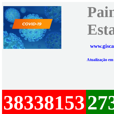
Pai
Est
www.gisca
Atualização e
38338153
27