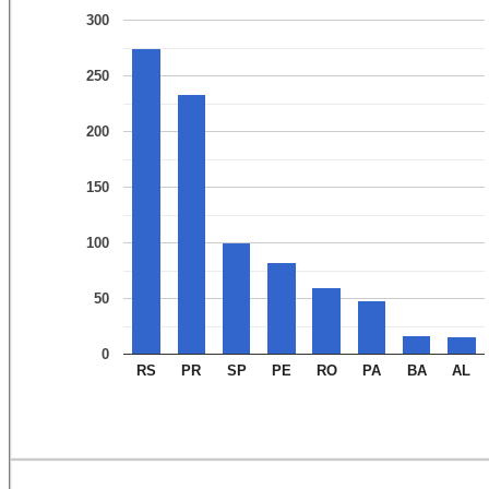
300
250
200
150
100
50
0
RS
PR
SP
PE
RO
PA
BA
AL