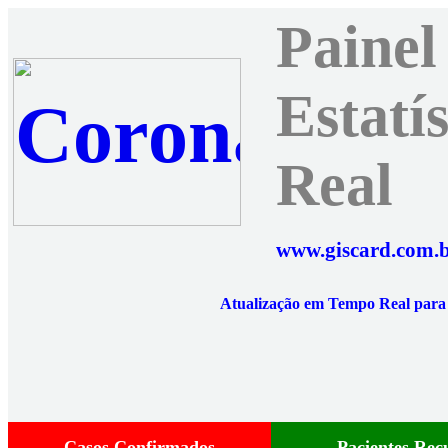
Paine
Estatí
Real
www.giscard.com.b
Atualização em Tempo Real par
Casos Confirmados
Pacientes Rec