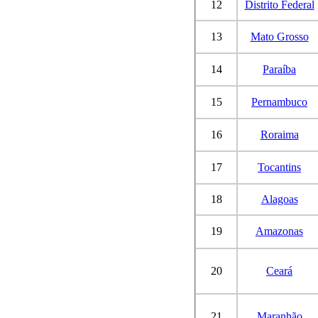
12
Distrito Federal
13
Mato Grosso
14
Paraíba
15
Pernambuco
16
Roraima
17
Tocantins
18
Alagoas
19
Amazonas
20
Ceará
21
Maranhão