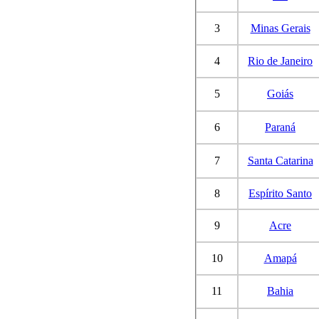
3
Minas Gerais
4
Rio de Janeiro
5
Goiás
6
Paraná
7
Santa Catarina
8
Espírito Santo
9
Acre
10
Amapá
11
Bahia