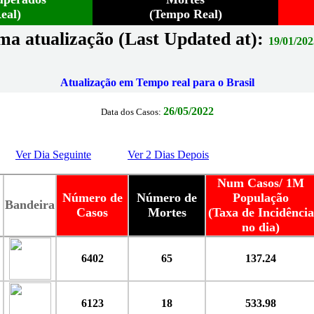
eal)
(Tempo Real)
ma atualização (Last Updated at):
19/01/202
Atualização em Tempo real para o Brasil
26/05/2022
Data dos Casos:
Ver Dia Seguinte
Ver 2 Dias Depois
Num Casos/ 1M
Número de
Número de
População
Bandeira
Casos
Mortes
(Taxa de Incidência
no dia)
6402
65
137.24
6123
18
533.98