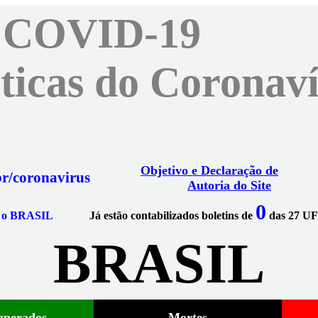
l COVID-19
sticas do Corona
Objetivo e Declaração de
r/coronavirus
Autoria do Site
0
a o BRASIL
Já estão contabilizados boletins de
das 27 UFs
BRASIL
uperados
Mortes