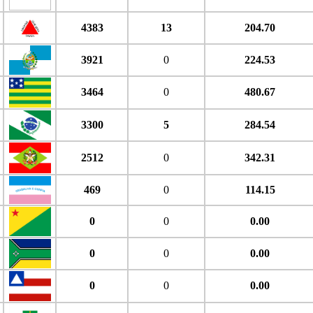
4383
13
204.70
3921
0
224.53
3464
0
480.67
3300
5
284.54
2512
0
342.31
469
0
114.15
0
0
0.00
0
0
0.00
0
0
0.00