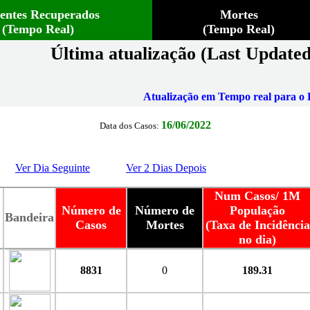
ientes Recuperados
Mortes
(Tempo Real)
(Tempo Real)
Última atualização (Last Updated
Atualização em Tempo real para o B
16/06/2022
Data dos Casos:
Ver Dia Seguinte
Ver 2 Dias Depois
Num Casos/ 1M
Número de
Número de
População
Bandeira
Casos
Mortes
(Taxa de Incidência
no dia)
8831
0
189.31