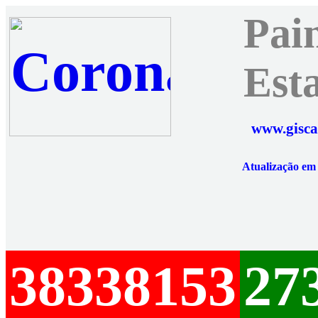
Pai
Est
www.gisca
Atualização e
38338153
27