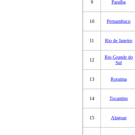
9
Paraíba
10
Pernambuco
11
Rio de Janeiro
Rio Grande do
12
Sul
13
Roraima
14
Tocantins
15
Alagoas