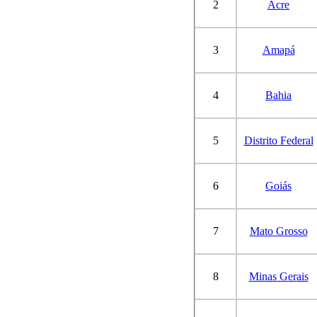
2
Acre
3
Amapá
4
Bahia
5
Distrito Federal
6
Goiás
7
Mato Grosso
8
Minas Gerais