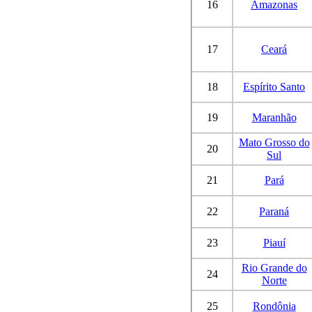
16
Amazonas
17
Ceará
18
Espírito Santo
19
Maranhão
Mato Grosso do
20
Sul
21
Pará
22
Paraná
23
Piauí
Rio Grande do
24
Norte
25
Rondônia