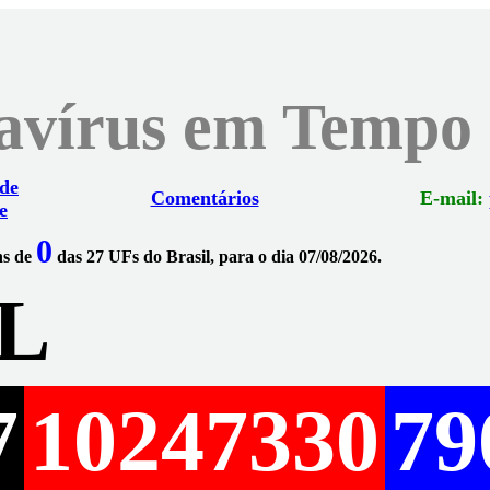
navírus em Tempo
 de
Comentários
E-mail:
e
0
ns de
das 27 UFs do Brasil, para o dia 07/08/2026.
L
7
10247330
79