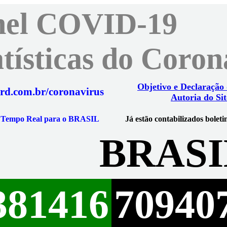
nel COVID-19
atísticas do Coro
Objetivo e Declaração
rd.com.br/coronavirus
Autoria do Sit
m Tempo Real para o BRASIL
Já estão contabilizados boleti
BRASI
381416
70940