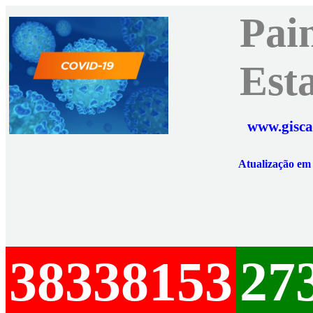
Pai
Est
www.gisca
Atualização e
38338153
27