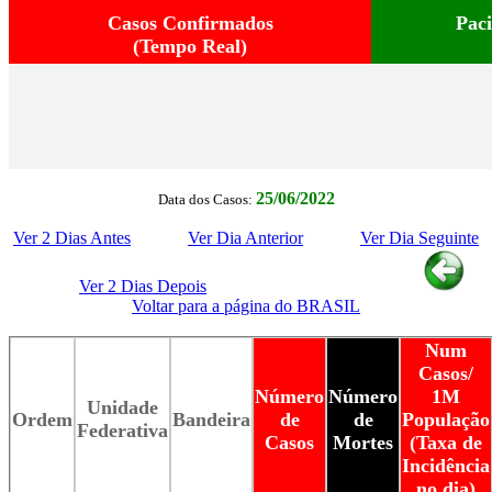
Casos Confirmados
Pac
(Tempo Real)
25/06/2022
Data dos Casos:
Ver 2 Dias Antes
Ver Dia Anterior
Ver Dia Seguinte
Ver 2 Dias Depois
Voltar para a página do BRASIL
Num
Casos/
Número
Número
1M
Unidade
Ordem
Bandeira
de
de
População
Federativa
Casos
Mortes
(Taxa de
Incidência
no dia)