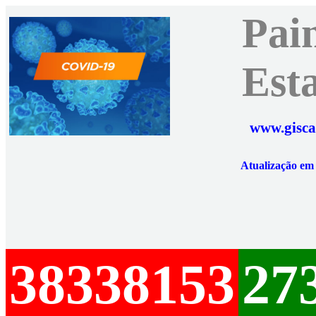
Pai
Est
www.gisca
Atualização e
38338153
27