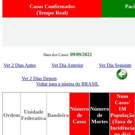
Casos Confirmados
Pac
(Tempo Real)
09/09/2022
Data dos Casos:
Ver 2 Dias Antes
Ver Dia Anterior
Ver Dia Seguinte
Ver 2 Dias Depois
Voltar para a página do BRASIL
Num
Casos/
Número
Número
1M
Unidade
Ordem
Bandeira
de
de
População
Federativa
Casos
Mortes
(Taxa de
Incidência
no dia)