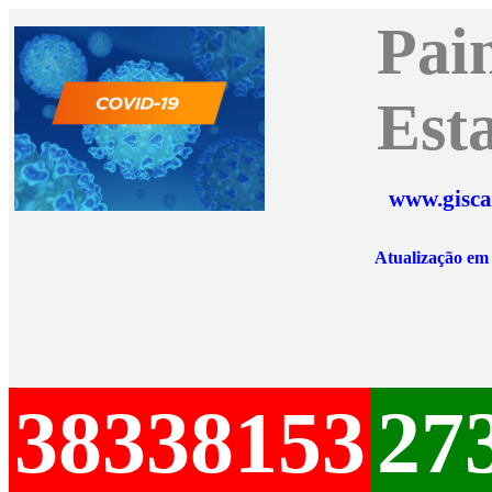
Pai
Est
www.gisca
Atualização e
38338153
27