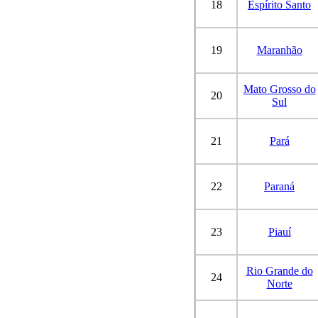
18
Espírito Santo
19
Maranhão
Mato Grosso do
20
Sul
21
Pará
22
Paraná
23
Piauí
Rio Grande do
24
Norte