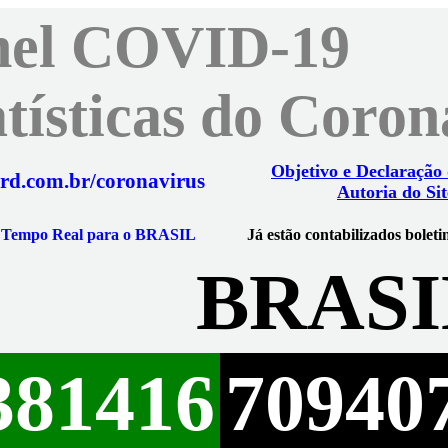
nel COVID-19
atísticas do Coro
Objetivo e Declaração
rd.com.br/coronavirus
Autoria do Sit
m Tempo Real para o BRASIL
Já estão contabilizados boleti
BRASI
381416
70940