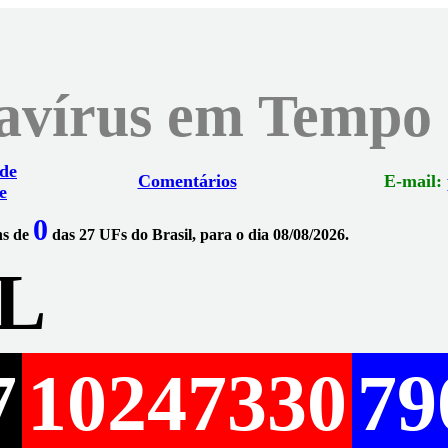
navírus em Tempo
 de
Comentários
E-mail:
e
0
ns de
das 27 UFs do Brasil, para o dia 08/08/2026.
L
7
10247330
79