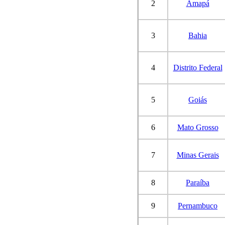
2
Amapá
3
Bahia
4
Distrito Federal
5
Goiás
6
Mato Grosso
7
Minas Gerais
8
Paraíba
9
Pernambuco