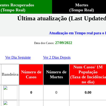
ientes Recuperados
Mortes
(Tempo Real)
(Tempo Real)
Última atualização (Last Updated
Atualização em Tempo real para o B
27/09/2022
Data dos Casos:
Ver Dia Seguinte
Ver 2 Dias Depois
Num Casos/ 1M
Número de
Número de
População
Bandeira
Casos
Mortes
(Taxa de Incidência
no dia)
0
0
0.00