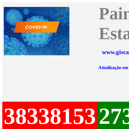
Pai
Est
www.gisca
Atualização e
38338153
27