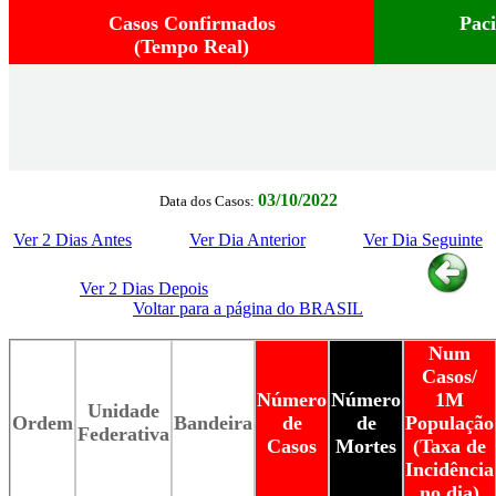
Casos Confirmados
Pac
(Tempo Real)
03/10/2022
Data dos Casos:
Ver 2 Dias Antes
Ver Dia Anterior
Ver Dia Seguinte
Ver 2 Dias Depois
Voltar para a página do BRASIL
Num
Casos/
Número
Número
1M
Unidade
Ordem
Bandeira
de
de
População
Federativa
Casos
Mortes
(Taxa de
Incidência
no dia)