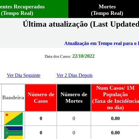
ientes Recuperados
Mortes
(Tempo Real)
(Tempo Real)
Última atualização (Last Updated
Atualização em Tempo real para o B
22/10/2022
Data dos Casos:
Ver Dia Seguinte
Ver 2 Dias Depois
Num Casos/ 1M
Número de
Número de
População
Bandeira
Casos
Mortes
(Taxa de Incidência
no dia)
0
0
0.00
0
0
0.00