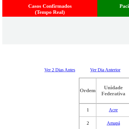
Casos Confirmados
Pac
(Tempo Real)
Ver 2 Dias Antes
Ver Dia Anterior
Unidade
Ordem
Federativa
1
Acre
2
Amapá