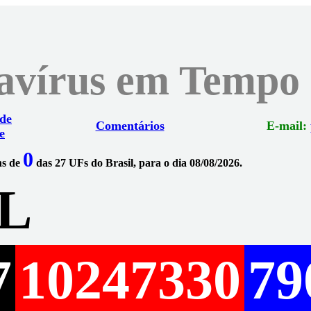
navírus em Tempo
 de
Comentários
E-mail:
e
0
ns de
das 27 UFs do Brasil, para o dia 08/08/2026.
L
7
10247330
79