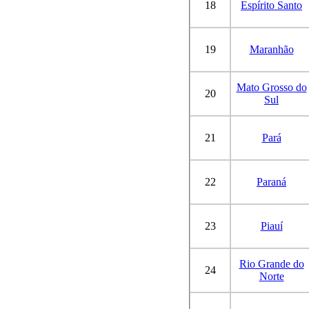
18
Espírito Santo
19
Maranhão
Mato Grosso do
20
Sul
21
Pará
22
Paraná
23
Piauí
Rio Grande do
24
Norte