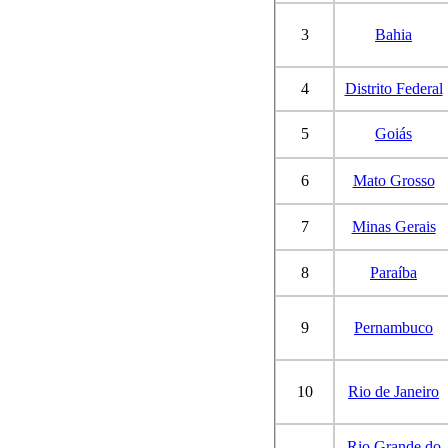
3
Bahia
4
Distrito Federal
5
Goiás
6
Mato Grosso
7
Minas Gerais
8
Paraíba
9
Pernambuco
10
Rio de Janeiro
Rio Grande do