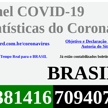
nel COVID-19
atísticas do Coro
Objetivo e Declaração
rd.com.br/coronavirus
Autoria do Sit
m Tempo Real para o BRASIL
Já estão contabilizados boleti
BRASI
381416
70940