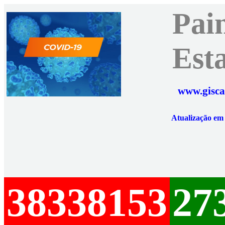
Pai
Est
www.gisca
Atualização e
38338153
27