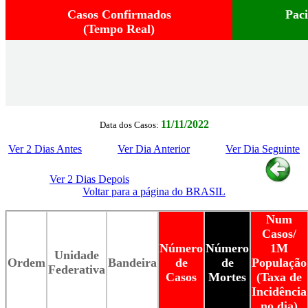
Casos Confirmados
Pac
(Tempo Real)
11/11/2022
Data dos Casos:
Ver 2 Dias Antes
Ver Dia Anterior
Ver Dia Seguinte
Ver 2 Dias Depois
Voltar para a página do BRASIL
Num
Casos/
Número
Número
1M
Unidade
Ordem
Bandeira
de
de
População
Federativa
Casos
Mortes
(Taxa de
Incidência
no dia)