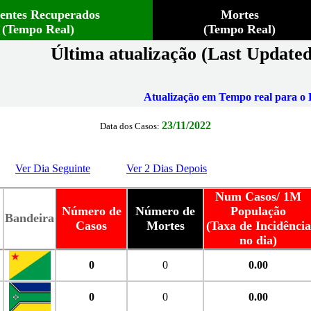
ientes Recuperados
Mortes
(Tempo Real)
(Tempo Real)
Última atualização (Last Updated
Atualização em Tempo real para o B
23/11/2022
Data dos Casos:
Ver Dia Seguinte
Ver 2 Dias Depois
Num Casos/ 1M
Número de
Número de
População
Bandeira
Casos
Mortes
(Taxa de Incidência
no dia)
0
0
0.00
0
0
0.00