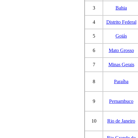
3
Bahia
4
Distrito Federal
5
Goiás
6
Mato Grosso
7
Minas Gerais
8
Paraíba
9
Pernambuco
10
Rio de Janeiro
Rio Grande do