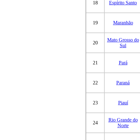
18
Espírito Santo
19
Maranhão
Mato Grosso do
20
Sul
21
Pará
22
Paraná
23
Piauí
Rio Grande do
24
Norte