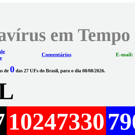
navírus em Tempo
 de
Comentários
E-mail:
e
0
ns de
das 27 UFs do Brasil, para o dia 08/08/2026.
L
7
10247330
79