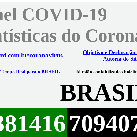
nel COVID-19
atísticas do Coro
Objetivo e Declaração
rd.com.br/coronavirus
Autoria do Sit
m Tempo Real para o BRASIL
Já estão contabilizados boleti
BRASI
381416
70940