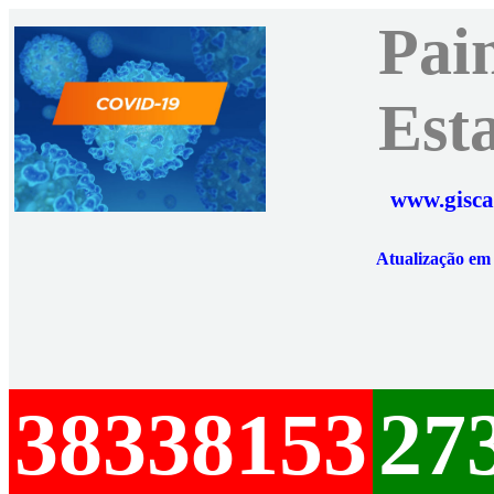
Pai
Est
www.gisca
Atualização e
38338153
27