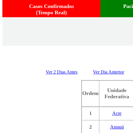
Casos Confirmados
Pac
(Tempo Real)
Ver 2 Dias Antes
Ver Dia Anterior
Unidade
Ordem
Federativa
1
Acre
2
Amapá