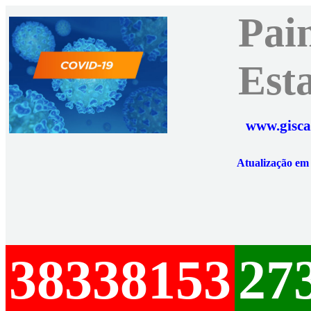
Pai
Est
www.gisca
Atualização e
38338153
27