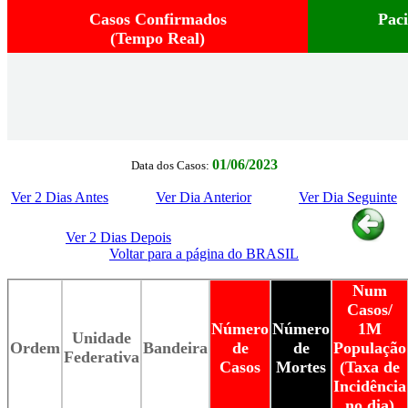
Casos Confirmados
Pac
(Tempo Real)
01/06/2023
Data dos Casos:
Ver 2 Dias Antes
Ver Dia Anterior
Ver Dia Seguinte
Ver 2 Dias Depois
Voltar para a página do BRASIL
Num
Casos/
Número
Número
1M
Unidade
Ordem
Bandeira
de
de
População
Federativa
Casos
Mortes
(Taxa de
Incidência
no dia)