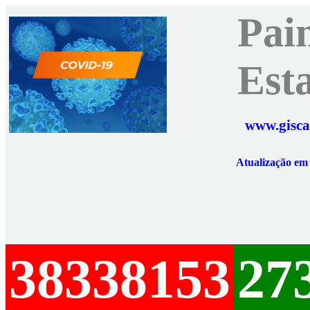
Pai
Est
www.gisca
Atualização e
38338153
27