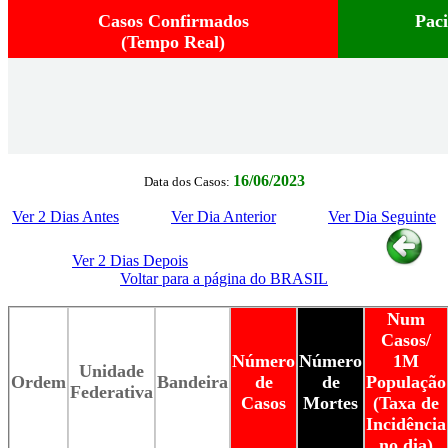
Casos Confirmados
Pac
(Tempo Real)
16/06/2023
Data dos Casos:
Ver 2 Dias Antes
Ver Dia Anterior
Ver Dia Seguinte
Ver 2 Dias Depois
Voltar para a página do BRASIL
Num
Casos/
Número
Número
1M
Unidade
Ordem
Bandeira
de
de
População
Federativa
Casos
Mortes
(Taxa de
Incidência
no dia)