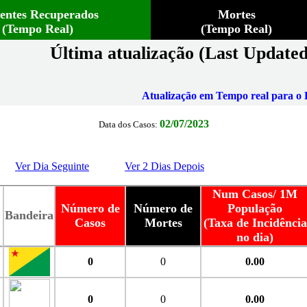
ientes Recuperados
Mortes
(Tempo Real)
(Tempo Real)
Última atualização (Last Updated
Atualização em Tempo real para o B
02/07/2023
Data dos Casos:
Ver Dia Seguinte
Ver 2 Dias Depois
Num Casos/ 1M
Número de
Número de
População
Bandeira
Casos
Mortes
(Taxa de Incidência
no dia)
0
0
0.00
0
0
0.00