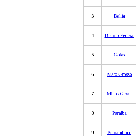
3
Bahia
4
Distrito Federal
5
Goiás
6
Mato Grosso
7
Minas Gerais
8
Paraíba
9
Pernambuco