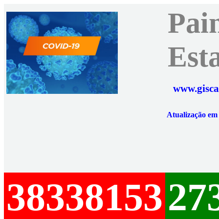
Pai
Est
www.gisca
Atualização e
38338153
27