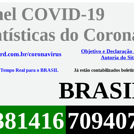
nel COVID-19
atísticas do Coro
Objetivo e Declaração
rd.com.br/coronavirus
Autoria do Sit
m Tempo Real para o BRASIL
Já estão contabilizados boleti
BRASI
381416
70940