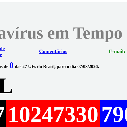
navírus em Tempo
 de
Comentários
E-mail:
e
0
ns de
das 27 UFs do Brasil, para o dia 07/08/2026.
L
7
10247330
79