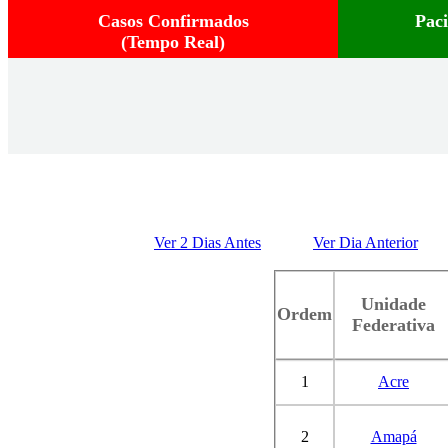
Casos Confirmados
Pac
(Tempo Real)
Ver 2 Dias Antes
Ver Dia Anterior
Unidade
Ordem
Federativa
1
Acre
2
Amapá