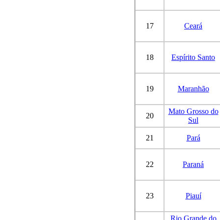
17
Ceará
18
Espírito Santo
19
Maranhão
Mato Grosso do
20
Sul
21
Pará
22
Paraná
23
Piauí
Rio Grande do