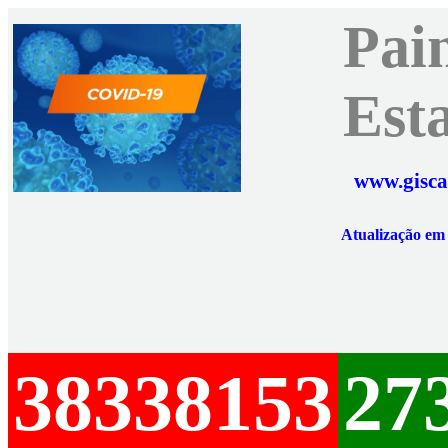
Pai
Est
www.gisca
Atualização e
38338153
27