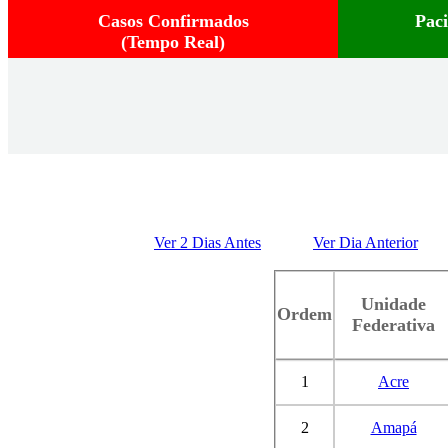
Casos Confirmados
Pac
(Tempo Real)
Ver 2 Dias Antes
Ver Dia Anterior
Unidade
Ordem
Federativa
1
Acre
2
Amapá