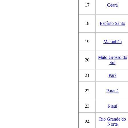
17
Ceará
18
Espírito Santo
19
Maranhão
Mato Grosso do
20
Sul
21
Pará
22
Paraná
23
Piauí
Rio Grande do
24
Norte