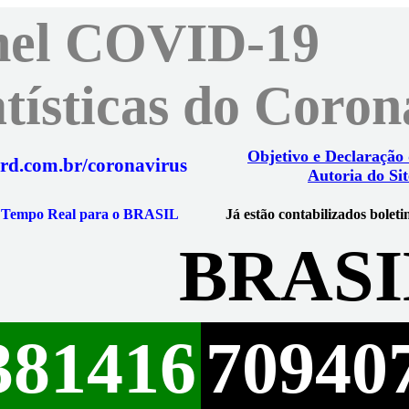
nel COVID-19
atísticas do Coro
Objetivo e Declaração
rd.com.br/coronavirus
Autoria do Sit
m Tempo Real para o BRASIL
Já estão contabilizados boleti
BRASI
381416
70940