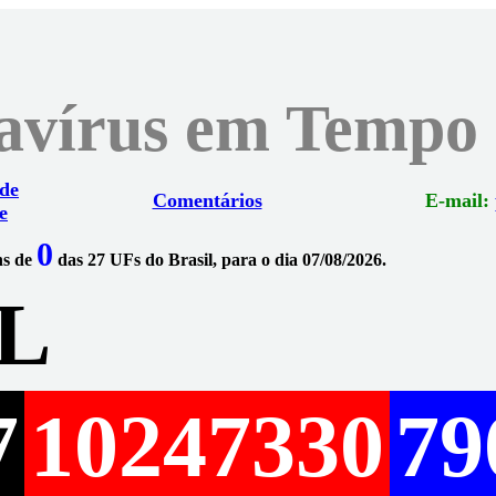
navírus em Tempo
 de
Comentários
E-mail:
e
0
ns de
das 27 UFs do Brasil, para o dia 07/08/2026.
L
7
10247330
79