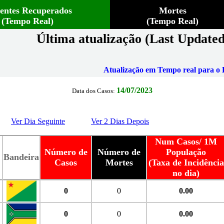
ientes Recuperados
Mortes
(Tempo Real)
(Tempo Real)
Última atualização (Last Updated
Atualização em Tempo real para o B
14/07/2023
Data dos Casos:
Ver Dia Seguinte
Ver 2 Dias Depois
Num Casos/ 1M
Número de
Número de
População
Bandeira
Casos
Mortes
(Taxa de Incidência
no dia)
0
0
0.00
0
0
0.00