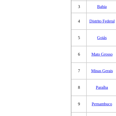
3
Bahia
4
Distrito Federal
5
Goiás
6
Mato Grosso
7
Minas Gerais
8
Paraíba
9
Pernambuco