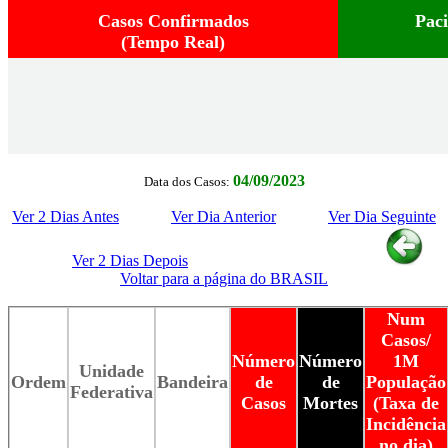
Casos Confirmados
Pac
(Tempo Real)
04/09/2023
Data dos Casos:
Ver 2 Dias Antes
Ver Dia Anterior
Ver Dia Seguinte
Ver 2 Dias Depois
Voltar para a página do BRASIL
Num
Casos/
Número
Número
1M
Unidade
Ordem
Bandeira
de
de
População
Federativa
Casos
Mortes
(Taxa de
Incidência
no dia)