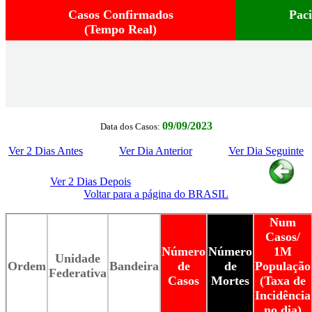
Casos Confirmados
Pac
(Tempo Real)
09/09/2023
Data dos Casos:
Ver 2 Dias Antes
Ver Dia Anterior
Ver Dia Seguinte
Ver 2 Dias Depois
Voltar para a página do BRASIL
Num
Casos/
Número
Número
1M
Unidade
Ordem
Bandeira
de
de
População
Federativa
Casos
Mortes
(Taxa de
Incidência
no dia)