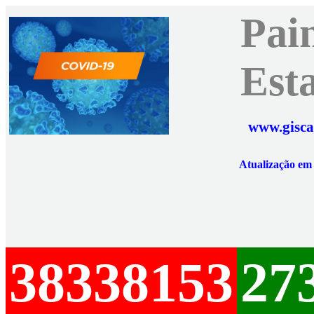
Pai
Est
www.gisca
Atualização e
38338153
27