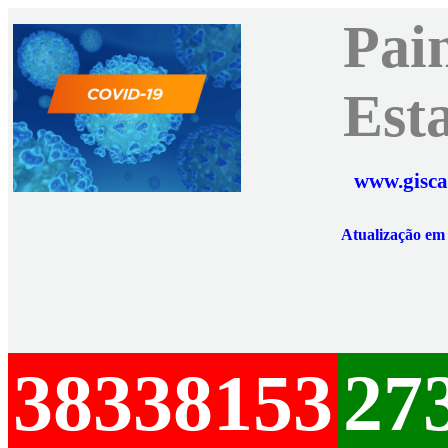
Pai
Est
www.gisca
Atualização e
38338153
27