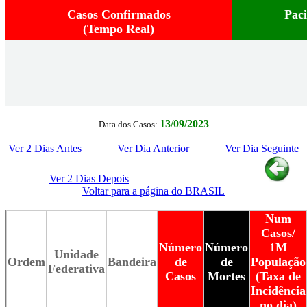
Casos Confirmados
Pac
(Tempo Real)
13/09/2023
Data dos Casos:
Ver 2 Dias Antes
Ver Dia Anterior
Ver Dia Seguinte
Ver 2 Dias Depois
Voltar para a página do BRASIL
Num
Casos/
Número
Número
1M
Unidade
Ordem
Bandeira
de
de
População
Federativa
Casos
Mortes
(Taxa de
Incidência
no dia)