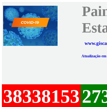
Pai
Est
www.gisca
Atualização e
38338153
27