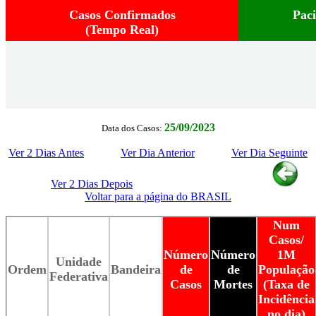
Casos Confirmados
Pac
(Tempo Real)
25/09/2023
Data dos Casos:
Ver 2 Dias Antes
Ver Dia Anterior
Ver Dia Seguinte
Ver 2 Dias Depois
Voltar para a página do BRASIL
Num
Casos/
Número
Número
1M
Unidade
Ordem
Bandeira
de
de
População
Federativa
Casos
Mortes
(Taxa de
Incidência
no dia)