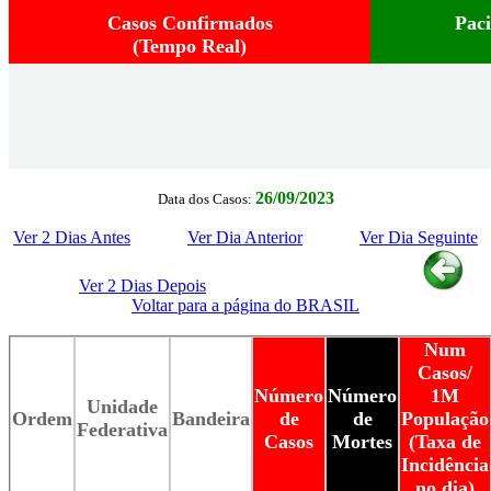
Casos Confirmados
Pac
(Tempo Real)
26/09/2023
Data dos Casos:
Ver 2 Dias Antes
Ver Dia Anterior
Ver Dia Seguinte
Ver 2 Dias Depois
Voltar para a página do BRASIL
Num
Casos/
Número
Número
1M
Unidade
Ordem
Bandeira
de
de
População
Federativa
Casos
Mortes
(Taxa de
Incidência
no dia)